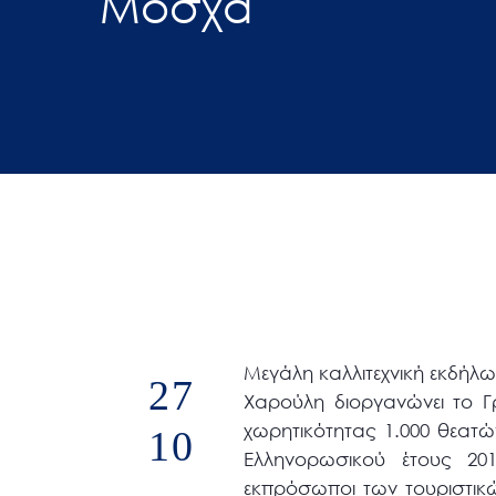
Μόσχα
άτομα
με
προβλήματα
όρασης
που
χρησιμοποιούν
πρόγραμμα
ανάγνωσης
οθόνης
Πατήστε
Control-
F10
Μεγάλη καλλιτεχνική εκδήλω
27
για
Χαρούλη διοργανώνει το Γ
να
χωρητικότητας 1.000 θεατ
10
ανοίξετε
Ελληνορωσικού έτους 20
ένα
εκπρόσωποι των τουριστικώ