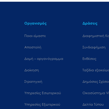
Οργανισμός
Δράσεις
Ποιοι είμαστε
Διαφημιστική Κ
Αποστολή
Συνδιαφήμιση
Δομή – οργανόγραμμα
Εκθέσεις
Διοίκηση
Ταξίδια εξοικεί
Στρατηγική
Δημόσιες Σχέσει
Υπηρεσίες Εσωτερικού
Oικοσύστημα Vi
Υπηρεσίες Εξωτερικού
Δελτία Τύπου