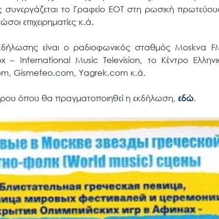
ς συνεργάζεται το Γραφείο ΕΟΤ στη ρωσική πρωτεύου
σοι επιχειρηματίες κ.ά.
εκδήλωσης είναι ο ραδιοφωνικός σταθμός Μoskva FM
 – International Music Television, τo Κέντρο Ελλην
om, Gismeteo.com, Yagrek.com κ.ά.
τρου όπου θα πραγματοποιηθεί η εκδήλωση,
εδώ
.