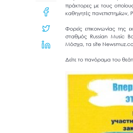
μενού
πράκτορες με τους οποίου
προσβασιμότητας.
καθηγητές πανεπιστημίων, Ρώ
Φορείς επικοινωνίας της 
σταθμός Russian Music Box
Μόσχα, τα site Newsmuz.c
Δείτε το πανόραμα του θεά