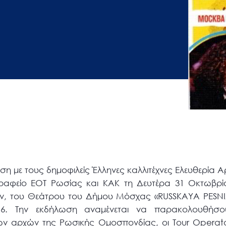
ση με τους δημοφιλείς Έλληνες καλλιτέχνες Ελευθερία Α
ραφείο ΕΟΤ Ρωσίας και ΚΑΚ τη Δευτέρα 31 Οκτωβρί
ών, του Θεάτρου του Δήμου Μόσχας «RUSSKAYA PESNIA
16. Την εκδήλωση αναμένεται να παρακολουθήσο
ν αρχών της Ρωσικής Ομοσπονδίας, οι Tour Operators