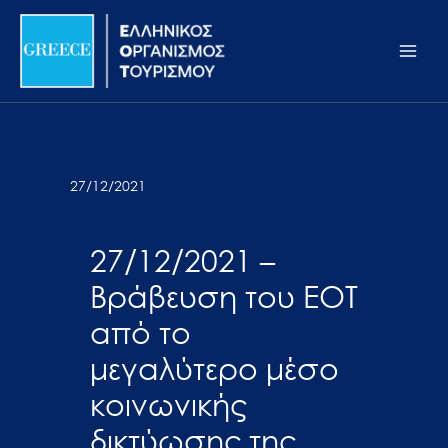
Μετάβαση
Σημείωση:
Main
στο
Αυτός
Men
περιεχόμενο
ο
ιστότοπος
περιλαμβάνει
ένα
σύστημα
27/12/2021
προσβασιμότητας.
27/12/2021 –
Βράβευση του ΕΟΤ
από το
μεγαλύτερο μέσο
κοινωνικής
δικτύωσης της