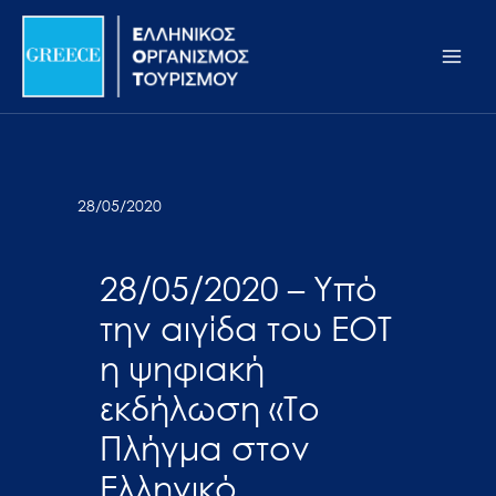
Μετάβαση
Σημείωση:
Main
στο
Αυτός
Men
περιεχόμενο
ο
ιστότοπος
περιλαμβάνει
ένα
σύστημα
28/05/2020
προσβασιμότητας.
28/05/2020 – Υπό
την αιγίδα του ΕΟΤ
η ψηφιακή
εκδήλωση «Το
Πλήγμα στον
Ελληνικό