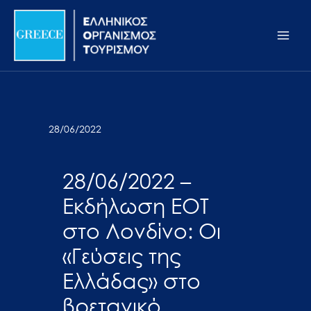
Μετάβαση
Σημείωση:
Main
στο
Αυτός
Men
περιεχόμενο
ο
ιστότοπος
περιλαμβάνει
ένα
σύστημα
28/06/2022
προσβασιμότητας.
28/06/2022 –
Εκδήλωση ΕΟΤ
στο Λονδίνο: Οι
«Γεύσεις της
Ελλάδας» στο
βρετανικό