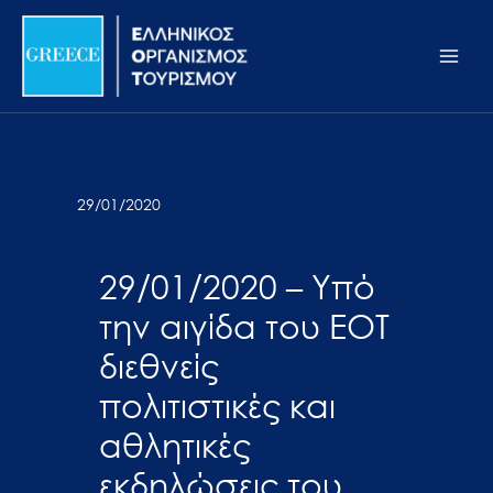
Μετάβαση
Σημείωση:
Main
στο
Αυτός
Men
περιεχόμενο
ο
ιστότοπος
περιλαμβάνει
ένα
σύστημα
29/01/2020
προσβασιμότητας.
29/01/2020 – Υπό
την αιγίδα του ΕΟΤ
διεθνείς
πολιτιστικές και
αθλητικές
εκδηλώσεις του