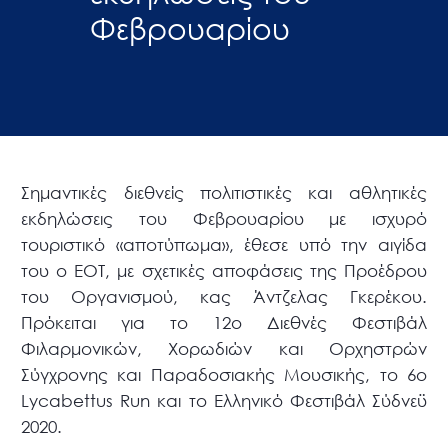
Φεβρουαρίου
Σημαντικές διεθνείς πολιτιστικές και αθλητικές
εκδηλώσεις του Φεβρουαρίου με ισχυρό
τουριστικό «αποτύπωμα», έθεσε υπό την αιγίδα
του ο ΕΟΤ, με σχετικές αποφάσεις της Προέδρου
του Οργανισμού, κας Άντζελας Γκερέκου.
Πρόκειται για το 12ο Διεθνές Φεστιβάλ
Φιλαρμονικών, Χορωδιών και Ορχηστρών
Σύγχρονης και Παραδοσιακής Μουσικής, το 6o
Lycabettus Run και το Ελληνικό Φεστιβάλ Σύδνεϋ
2020.