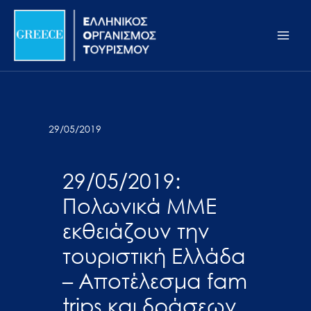
Μετάβαση
Σημείωση:
Main
στο
Αυτός
Men
περιεχόμενο
ο
ιστότοπος
περιλαμβάνει
ένα
σύστημα
29/05/2019
προσβασιμότητας.
29/05/2019:
Πολωνικά ΜΜΕ
εκθειάζουν την
τουριστική Ελλάδα
– Αποτέλεσμα fam
trips και δράσεων