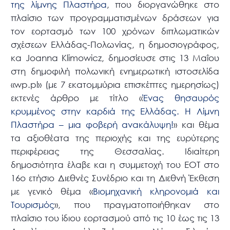
της λίμνης Πλαστήρα
, που διοργανώθηκε στο
πλαίσιο των προγραμματισμένων δράσεων για
τον εορτασμό των 100 χρόνων διπλωματικών
σχέσεων Ελλάδας-Πολωνίας, η δημοσιογράφος,
κα Joanna Klimowicz, δημοσίευσε στις 13 Μαΐου
στη δημοφιλή πολωνική ενημερωτική ιστοσελίδα
«wp.pl» (με 7 εκατομμύρια επισκέπτες ημερησίως)
εκτενές άρθρο με τίτλο «
Ένας θησαυρός
κρυμμένος στην καρδιά της Ελλάδας. Η Λίμνη
Πλαστήρα – μια φοβερή ανακάλυψη!
» και θέμα
τα αξιοθέατα της περιοχής και της ευρύτερης
περιφέρειας της Θεσσαλίας. Ιδιαίτερη
δημοσιότητα έλαβε και η συμμετοχή του ΕΟΤ στο
16ο ετήσιο Διεθνές Συνέδριο και τη Διεθνή Έκθεση
με γενικό θέμα «
Βιομηχανική κληρονομιά και
Τουρισμός
», που πραγματοποιήθηκαν στο
πλαίσιο του ίδιου εορτασμού από τις 10 έως τις 13