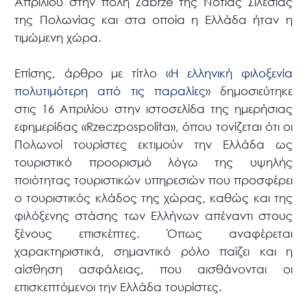
Απριλίου στην πόλη Zabrze της Νότιας Σιλεσίας
της Πολωνίας και στα οποία η Ελλάδα ήταν η
τιμώμενη χώρα.
Επίσης, άρθρο με τίτλο «
Η ελληνική φιλοξενία
πολυτιμότερη από τις παραλίες
» δημοσιεύτηκε
στις 16 Απριλίου στην ιστοσελίδα της ημερήσιας
εφημερίδας «Rzeczpospolita», όπου τονίζεται ότι οι
Πολωνοί τουρίστες εκτιμούν την Ελλάδα ως
τουριστικό προορισμό λόγω της υψηλής
ποιότητας τουριστικών υπηρεσιών που προσφέρει
ο τουριστικός κλάδος της χώρας, καθώς και της
φιλόξενης στάσης των Ελλήνων απέναντι στους
ξένους επισκέπτες. Όπως αναφέρεται
χαρακτηριστικά, σημαντικό ρόλο παίζει και η
αίσθηση ασφάλειας, που αισθάνονται οι
επισκεπτόµενοι την Ελλάδα τουρίστες.