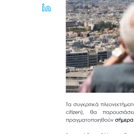
μενού
προσβασιμότητας.
Τα συγκριτικά πλεονεκτήματ
citizen), θα παρουσιά
πραγματοποιηθούν
σήμερα 