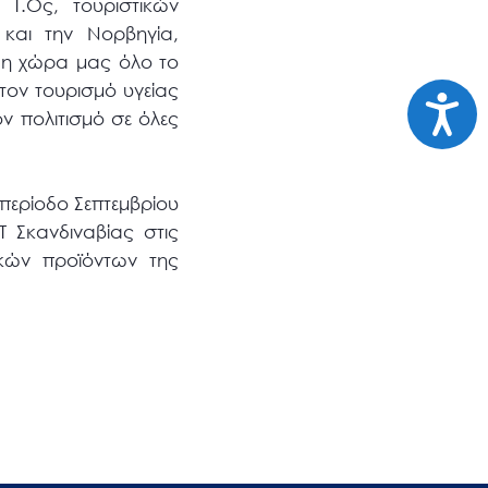
Τ.Ος, τουριστικών
και την Νορβηγία,
ι η χώρα μας όλο το
τον τουρισμό υγείας
Προσι
ον πολιτισμό σε όλες
 περίοδο Σεπτεμβρίου
Τ Σκανδιναβίας στις
κών προϊόντων της