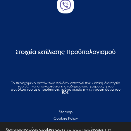
Στοιχεία εκτέλεσης Προϋπολογισμού
Το περιεχόμενο αυτών των σελίδων αποτελεί πvευματική ιδιοκτησία
του ΕΟΤ και απαγορεύεται η αναδημοσίευση μέρους ή του
συνόλου του με οποιοδήποτε τρόπο χωρίς την έγγραφη άδεια του
ΕΟΤ.
Sitemap
Cookies Policy
Personal Data Protection
Χρησιμοποιούμε cookies ώστε να σας παρέχουμε την