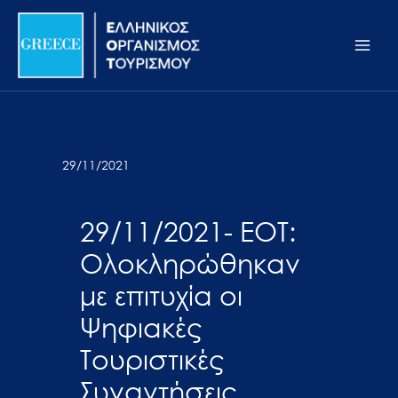
Μετάβαση
Σημείωση:
Main
στο
Αυτός
Men
περιεχόμενο
ο
ιστότοπος
περιλαμβάνει
ένα
σύστημα
29/11/2021
προσβασιμότητας.
29/11/2021- ΕΟΤ:
Ολοκληρώθηκαν
με επιτυχία οι
Ψηφιακές
Τουριστικές
Συναντήσεις