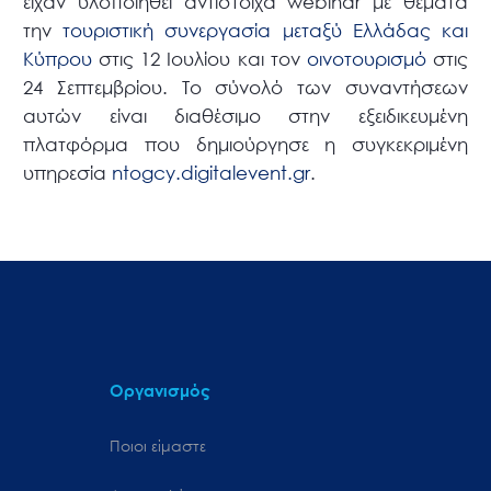
είχαν υλοποιηθεί αντίστοιχα webinar με θέματα
την
τουριστική συνεργασία μεταξύ Ελλάδας και
Κύπρου
στις 12 Ιουλίου και τον
οινοτουρισμό
στις
24 Σεπτεμβρίου. Το σύνολό των συναντήσεων
αυτών είναι διαθέσιμο στην εξειδικευμένη
πλατφόρμα που δημιούργησε η συγκεκριμένη
υπηρεσία
ntogcy.digitalevent.gr
.
Οργανισμός
Ποιοι είμαστε