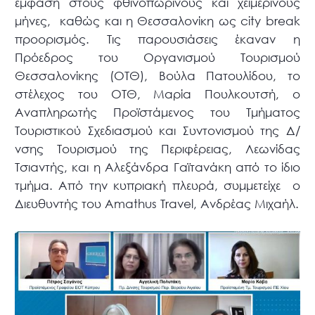
έμφαση στους φθινοπωρινούς και χειμερινούς
μήνες, καθώς και η Θεσσαλονίκη ως city break
προορισμός. Τις παρουσιάσεις έκαναν η
Πρόεδρος του Οργανισμού Τουρισμού
Θεσσαλονίκης (ΟΤΘ), Βούλα Πατουλίδου, το
στέλεχος του ΟΤΘ, Μαρία Πουλκουτσή, ο
Αναπληρωτής Προϊστάμενος του Τμήματος
Τουριστικού Σχεδιασμού και Συντονισμού της Δ/
νσης Τουρισμού της Περιφέρειας, Λεωνίδας
Τσιαντής, και η Αλεξάνδρα Γαϊτανάκη από το ίδιο
τμήμα. Από την κυπριακή πλευρά, συμμετείχε ο
Διευθυντής του Amathus Travel, Ανδρέας Μιχαήλ.