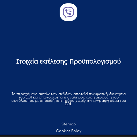
Στοιχεία εκτέλεσης Προϋπολογισμού
Το περιεχόμενο αυτών των σελίδων αποτελεί πvευματική ιδιοκτησία
του ΕΟΤ και απαγορεύεται η αναδημοσίευση μέρους ή του
συνόλου του με οποιοδήποτε τρόπο χωρίς την έγγραφη άδεια του
ΕΟΤ.
Sitemap
Cookies Policy