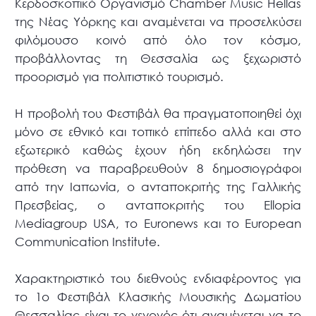
Κερδοσκοπικό Οργανισμό Chamber Music Hellas
της Νέας Υόρκης και αναμένεται να προσελκύσει
φιλόμουσο κοινό από όλο τον κόσμο,
προβάλλοντας τη Θεσσαλία ως ξεχωριστό
προορισμό για πολιτιστικό τουρισμό.
Η προβολή του Φεστιβάλ θα πραγματοποιηθεί όχι
μόνο σε εθνικό και τοπικό επίπεδο αλλά και στο
εξωτερικό καθώς έχουν ήδη εκδηλώσει την
πρόθεση να παραβρευθούν 8 δημοσιογράφοι
από την Ιαπωνία, ο ανταποκριτής της Γαλλικής
Πρεσβείας, ο ανταποκριτής του Ellopia
Mediagroup USA, το Euronews και το European
Communication Institute.
Χαρακτηριστικό του διεθνούς ενδιαφέροντος για
το 1ο Φεστιβάλ Κλασικής Μουσικής Δωματίου
Θεσσαλίας είναι το γεγονός ότι αναμένεται να το