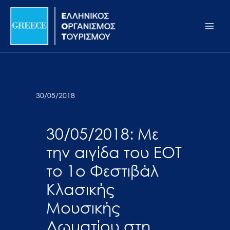
Μετάβαση
Σημείωση:
Main
στο
Αυτός
Men
περιεχόμενο
ο
ιστότοπος
περιλαμβάνει
ένα
σύστημα
30/05/2018
προσβασιμότητας.
30/05/2018: Με
την αιγίδα του ΕΟΤ
το 1ο Φεστιβάλ
Κλασικής
Μουσικής
Δωματίου στη