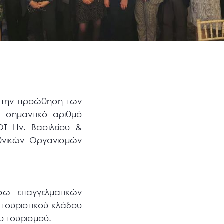
, την προώθηση των
 σημαντικό αριθμό
Τ Ην. Βασιλείου &
θνικών Οργανισμών
σω επαγγελματικών
 τουριστικού κλάδου
υ τουρισμού.