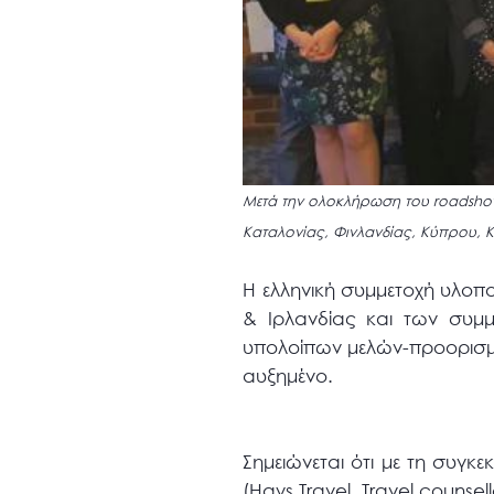
Μετά την ολοκλήρωση του roadshow
Καταλονίας, Φινλανδίας, Κύπρου, 
Η ελληνική συμμετοχή υλοπο
& Ιρλανδίας και των συμ
υπολοίπων μελών-προορισμών
αυξημένο.
Σημειώνεται ότι με τη συγκ
(Hays Travel, Travel counse