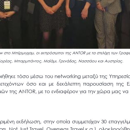
 στο Μπέρμιγχαμ, οι εκπρόσωποι της ANTOR με τα στελέχη των Γραφ
Κορέας, Μπαρμπάντος, Μαϊάμι, Γρενάδας, Νασσάου και Αυστρίας.
ιήθηκε τόσο μέσω του networking μεταξύ της Υπηρεσία
μετεχόντων όσο και με δεκάλεπτη παρουσίαση της 
 της ANTOR, με το ενδιαφέρον για την χώρα μας να εμ
εκριμένη εκδήλωση, στην οποία συμμετείχαν 30 επαγγελ
llors, Not Just Travel, Overseas Travel κ.α.), ολοκληρώ