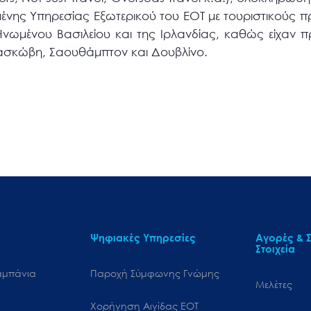
νης Υπηρεσίας Εξωτερικού του ΕΟΤ με τουριστικούς πρά
νωμένου Βασιλείου και της Ιρλανδίας, καθώς είχαν πρ
ασκώβη, Σαουθάμπτον και Δουβλίνο.
Ψηφιακές Υπηρεσίες
Αγορές & Σ
Στοιχεία
αμπάνια
Παροχή Σύμφωνης Γνώμης
Μελέτες
Χορήγηση Αιγίδας ΕΟΤ