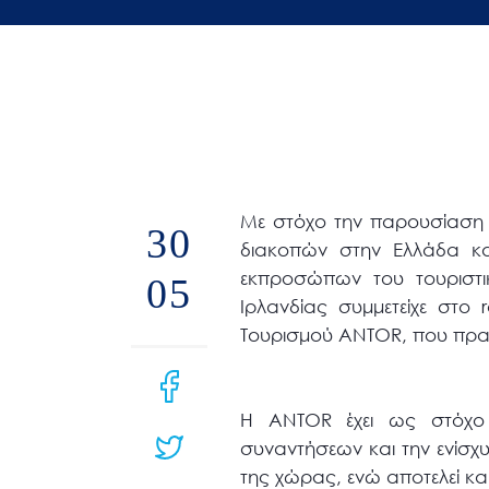
άτομα
με
προβλήματα
όρασης
που
χρησιμοποιούν
πρόγραμμα
Με στόχο την παρουσίαση 
30
ανάγνωσης
διακοπών στην Ελλάδα κα
οθόνης
εκπροσώπων του τουριστι
05
Πατήστε
Ιρλανδίας συμμετείχε στ
Control-
Τουρισμού ANTOR, που πραγ
F10
για
να
H ANTOR έχει ως στόχο 
ανοίξετε
συναντήσεων και την ενίσχ
ένα
της χώρας, ενώ αποτελεί κα