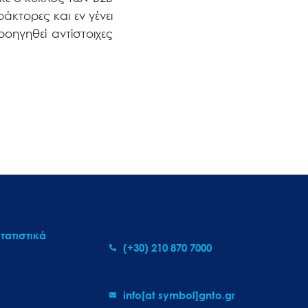
κτορες και εν γένει
οηγηθεί αντίστοιχες
τατιστικά
(+30) 210 870 7000
info[at symbol]gnto.gr