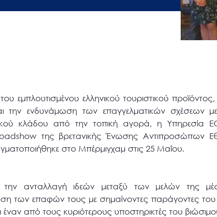
του εμπλουτισμένου ελληνικού τουριστικού προϊόντος
ι την ενδυνάμωση των επαγγελματικών σχέσεων με
κού κλάδου από την τοπική αγορά, η Υπηρεσία ΕΟ
o roadshow της βρετανικής Ένωσης Αντιπροσώπων Ε
ματοποιήθηκε στο Μπέρμιγχαμ στις 25 Μαΐου.
την ανταλλαγή ιδεών μεταξύ των μελών της μέ
υση των επαφών τους με σημαίνοντες παράγοντες του
ι έναν από τους κυριότερους υποστηρικτές του βιώσιμο