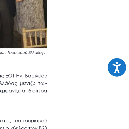
είων Τουρισμού Ελλάδας,
Προσι
ς ΕΟΤ Ην. Βασιλείου
Ελλάδας μεταξύ των
φανίζεται ιδιαίτερα
ματίες του τουρισμού
θηκε ο κύκλος των B2B