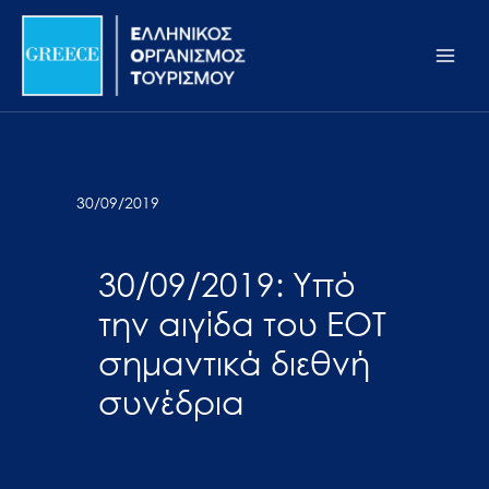
Μετάβαση
Σημείωση:
Main
στο
Αυτός
Men
περιεχόμενο
ο
ιστότοπος
περιλαμβάνει
ένα
σύστημα
30/09/2019
προσβασιμότητας.
30/09/2019: Υπό
την αιγίδα του ΕΟΤ
σημαντικά διεθνή
συνέδρια