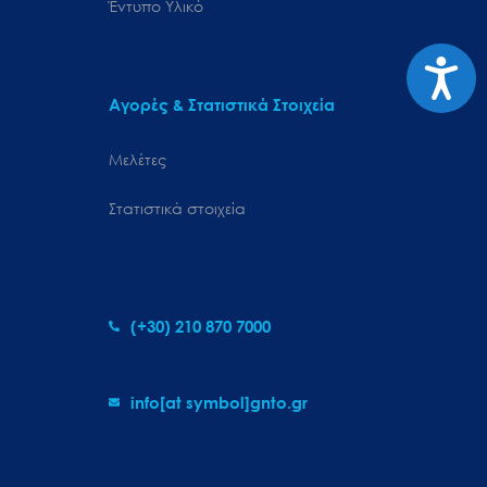
Έντυπο Υλικό
Προσιτ
Αγορές & Στατιστικά Στοιχεία
Μελέτες
Στατιστικά στοιχεία
(+30) 210 870 7000
info[at symbol]gnto.gr