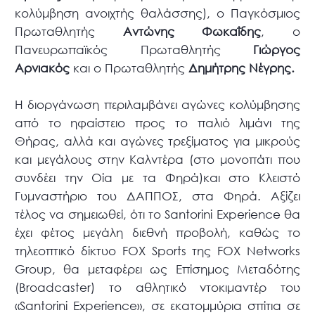
κολύμβηση ανοιχτής θαλάσσης), ο Παγκόσμιος
Πρωταθλητής
Αντώνης Φωκαΐδης
, ο
Πανευρωπαϊκός Πρωταθλητής
Γιώργος
Αρνιακός
και ο Πρωταθλητής
Δημήτρης Νέγρης.
Η διοργάνωση περιλαμβάνει αγώνες κολύμβησης
από το ηφαίστειο προς το παλιό λιμάνι της
Θήρας, αλλά και αγώνες τρεξίματος για μικρούς
και μεγάλους στην Καλντέρα (στο μονοπάτι που
συνδέει την Οία με τα Φηρά)και στο Κλειστό
Γυμναστήριο του ΔΑΠΠΟΣ, στα Φηρά. Αξίζει
τέλος να σημειωθεί, ότι το Santorini Experience θα
έχει φέτος μεγάλη διεθνή προβολή, καθώς το
τηλεοπτικό δίκτυο FOX Sports της FOX Networks
Group, θα μεταφέρει ως Επίσημος Μεταδότης
(Broadcaster) το αθλητικό ντοκιμαντέρ του
«Santorini Experience», σε εκατομμύρια σπίτια σε