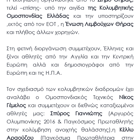
τελεί –επίσης- υπό την αιγίδα
της Κολυμβητικής
Ομοσπονδίας Ελλάδας
και την υποστηρίζουν
,εκτός από τον ΕΟΤ , η
Ένωση Λεμβούχων Θήρας
και πλήθος άλλων χορηγών.
Στη φετινή διοργάνωση συμμετέχουν, Έλληνες και
ξένοι αθλητές από την Αγγλία και την Κεντρική
Ευρώπη αλλά και δημοσιογράφοι από την
Ευρώπη και τις Η.Π.Α.
Τον σχεδιασμό των κολυμβητικών διαδρομών έχει
αναλάβει ο Ομοσπονδιακός Τεχνικός
Νίκος
Γέμελος
και συμμετέχουν οι διεθνώς καταξιωμένοι
αθλητές μας:
Σπύρος Γιαννιώτης
(Αργυρός
Ολυμπιονίκης 2016 & Παγκόσμιος Πρωταθλητής
στην κολύμβηση ανοιχτής θαλάσσης),η
Κέλλυ
Αραούζου
(Παγκόσμια Πρωταθλήτρια στην