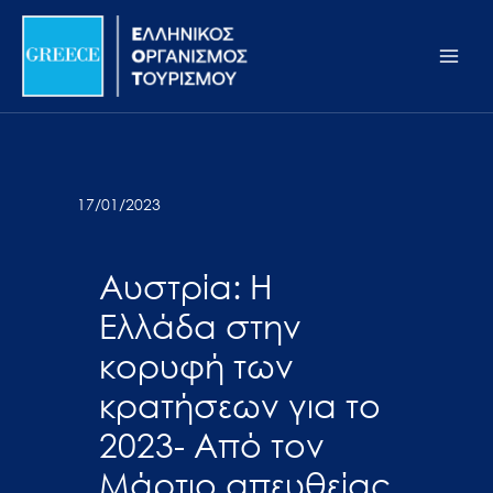
Μετάβαση
Σημείωση:
Main
στο
Αυτός
Men
περιεχόμενο
ο
ιστότοπος
περιλαμβάνει
ένα
σύστημα
17/01/2023
προσβασιμότητας.
Αυστρία: Η
Ελλάδα στην
κορυφή των
κρατήσεων για το
2023- Aπό τον
Μάρτιο απευθείας