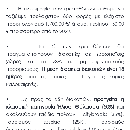
• Η πλειοψηφία των ερωτηθέντων επιθυμεί να
ταξιδέψει τουλάχιστον δύο φορές με ελάχιστο
προϋπολογισμό 1.700,00 €/ άτομο, περίπου 150,00
€ περισσότερο από το 2022.
• Τα ¾ των ερωτηθέντων θα
πραγματοποιήσουν
διακοπές σε ευρωπαϊκές
χώρες
και το 23% σε μη ευρωπαϊκούς
προορισμούς. Η
μέση διάρκεια διακοπών είναι 18
ημέρες
από τις οποίες οι 11 για τις κύριες
καλοκαιρινές.
• Ως προς τα είδη διακοπών,
προηγείται η
κλασσική κατηγορία Ήλιος- Θάλασσα (50%)
και
ακολουθούν ταξίδια πόλεων – citybreaks (35%),
τουρισμός ευεξίας (28%), τουρισμός
δραστηριοτήτων – active holidays (21%) και τέλος