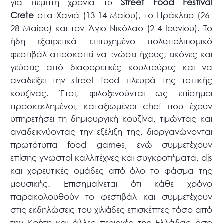
για πέμπτη χρονιά το
Street Food Festival
Crete
στα Χανιά (13-14 Μαΐου), το Ηράκλειο (26-
28 Μαΐου) και τον Άγιο Νικόλαο (2-4 Ιουνίου). Το
ήδη εξαιρετικά επιτυχημένο πολυπολιτισμικό
φεστιβάλ αποσκοπεί να ενώσει ήχους, εικόνες και
γεύσεις από διαφορετικές κουλτούρες και να
αναδείξει την street food πλευρά της τοπικής
κουζίνας. Έτσι, φιλοξενούνται ως επίσημοι
προσκεκλημένοι, καταξιωμένοι chef που έχουν
υπηρετήσει τη δημιουργική κουζίνα, τιμώντας και
αναδεικνύοντας την εξέλιξη της, διοργανώνονται
πρωτότυπα food games, ενώ συμμετέχουν
επίσης γνωστοί καλλιτέχνες και συγκροτήματα, djs
και χορευτικές ομάδες από όλο το φάσμα της
μουσικής. Επισημαίνεται ότι κάθε χρόνο
παρακολουθούν το φεστιβάλ και συμμετέχουν
στις εκδηλώσεις του χιλιάδες επισκέπτες τόσο από
την Κρήτη και άλλες περιοχές της Ελλάδας όσο