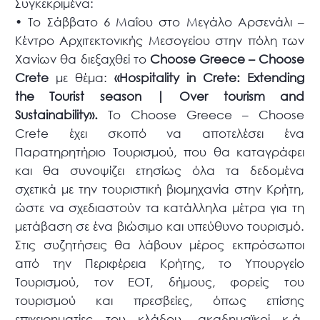
Συγκεκριμένα:
• Το Σάββατο 6 Μαΐου στο Μεγάλο Αρσενάλι –
Κέντρο Αρχιτεκτονικής Μεσογείου στην πόλη των
Χανίων θα διεξαχθεί το
Choose Greece – Choose
Crete
με θέμα:
«Hospitality in Crete: Extending
the Tourist season | Over tourism and
Sustainability».
Το Choose Greece – Choose
Crete έχει σκοπό να αποτελέσει ένα
Παρατηρητήριο Τουρισμού, που θα καταγράφει
και θα συνοψίζει ετησίως όλα τα δεδομένα
σχετικά με την τουριστική βιομηχανία στην Κρήτη,
ώστε να σχεδιαστούν τα κατάλληλα μέτρα για τη
μετάβαση σε ένα βιώσιμο και υπεύθυνο τουρισμό.
Στις συζητήσεις θα λάβουν μέρος εκπρόσωποι
από την Περιφέρεια Κρήτης, το Υπουργείο
Τουρισμού, τον ΕΟΤ, δήμους, φορείς του
τουρισμού και πρεσβείες, όπως επίσης
επιχειρηματίες του κλάδου, ακαδημαϊκοί κ.ά.