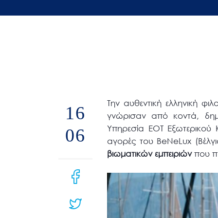
άτομα
με
προβλήματα
όρασης
που
χρησιμοποιούν
πρόγραμμα
Την αυθεντική ελληνική φι
ανάγνωσης
16
γνώρισαν από κοντά, δημ
οθόνης
Υπηρεσία ΕΟΤ Εξωτερικού 
06
Πατήστε
αγορές του BeNeLux (Βέλγι
Control-
βιωματικών εμπειριών
που π
F10
για
να
ανοίξετε
ένα