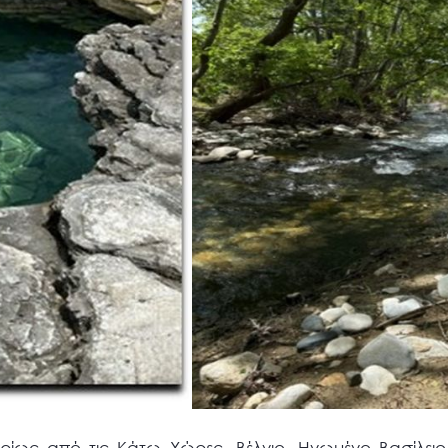
υρίως από τις Κάτω Χώρες, Βέλγιο, Ηνωμένο Βασίλει