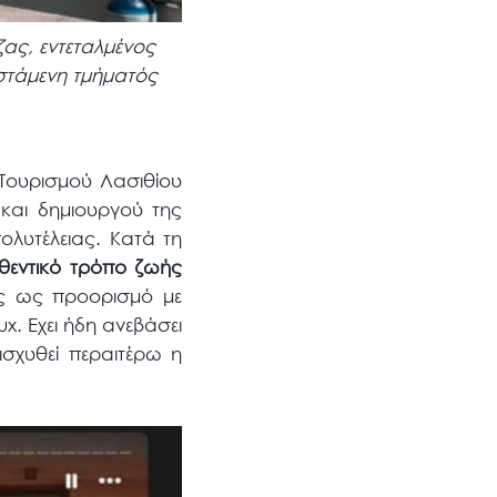
ας, εντεταλμένος
στάμενη τμήματός
Τουρισμού Λασιθίου
 και δημιουργού της
πολυτέλειας. Κατά τη
θεντικό τρόπο ζωής
ης ως προορισμό με
. Εχει ήδη ανεβάσει
ισχυθεί περαιτέρω η