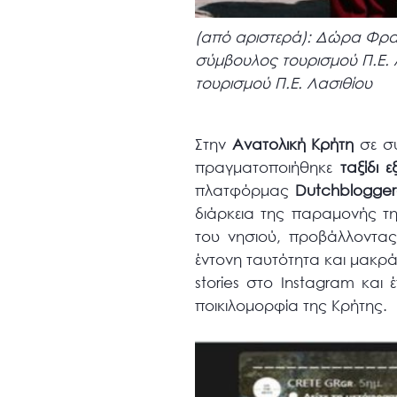
(από αριστερά): Δώρα Φραγ
σύμβουλος τουρισμού Π.Ε. 
τουρισμού Π.Ε. Λασιθίου
Στην
Ανατολική Κρήτη
σε συ
πραγματοποιήθηκε
ταξίδι 
πλατφόρμας
Dutchblogge
διάρκεια της παραμονής τ
του νησιού, προβάλλοντας
έντονη ταυτότητα και μακρά
stories στο Instagram και
ποικιλομορφία της Κρήτης.