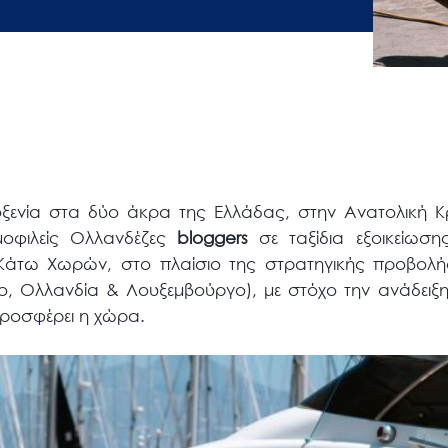
λοξενία στα δύο άκρα της Ελλάδας, στην Ανατολική 
οφιλείς Ολλανδέζες
bloggers
σε ταξίδια εξοικείωσ
Κάτω Χωρών, στο πλαίσιο της στρατηγικής προβολή
ο, Ολλανδία & Λουξεμβούργο), με στόχο την ανάδειξ
ροσφέρει η χώρα.