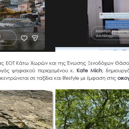
ίας ΕΟΤ Κάτω Χωρών και της Ένωσης Ξενοδόχων Θάσου
ργός ψηφιακού περιεχομένου κ.
Kate Mich
, δημιουρ
κεντρώνεται σε ταξίδια και lifestyle με έμφαση στις
οικο