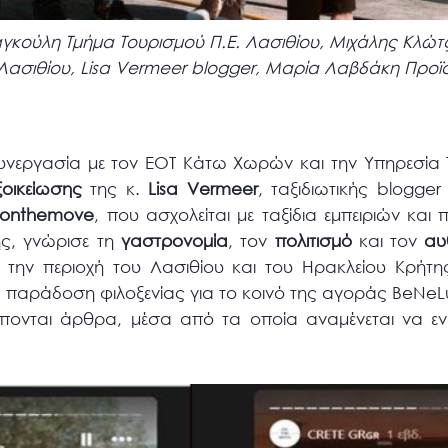
κούλη Τμήμα Τουρισμού Π.Ε. Λασιθίου, Μιχάλης Κλώτζ
Λασιθίου, Lisa Vermeer blogger, Μαρία Λαβδάκη Προϊ
νεργασία με τον ΕΟΤ Κάτω Χωρών και την Υπηρεσία 
εξοικείωσης
της κ.
Lisa
Vermeer
, ταξιδιωτικής blogger
ronthemove
, που ασχολείται με ταξίδια εμπειριών και 
ης, γνώρισε τη
γαστρονομία
, τον
πολιτισμό
και τον
αυ
 την περιοχή του Λασιθίου και του Ηρακλείου Κρήτ
 παράδοση φιλοξενίας για το κοινό της αγοράς BeNeLux
 έπονται άρθρα, μέσα από τα οποία αναμένεται να εν