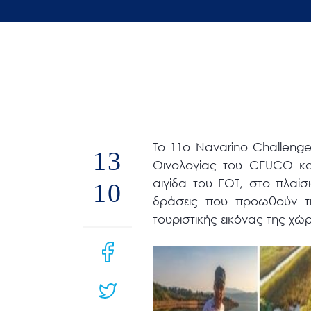
άτομα
με
προβλήματα
όρασης
που
χρησιμοποιούν
πρόγραμμα
Το 11ο Navarino Challeng
ανάγνωσης
13
Οινολογίας του CEUCO κα
οθόνης
αιγίδα του ΕΟΤ, στο πλαίσ
10
Πατήστε
δράσεις που προωθούν τι
Control-
τουριστικής εικόνας της χ
F10
για
να
ανοίξετε
ένα