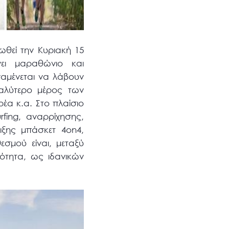
ωθεί την Κυριακή 15
νει μαραθώνιο και
ναμένεται να λάβουν
γαλύτερο μέρος των
έα κ.α. Στο πλαίσιο
fing, αναρρίχησης,
ξης μπάσκετ 4on4,
σμού είναι, μεταξύ
ότητα, ως ιδανικών