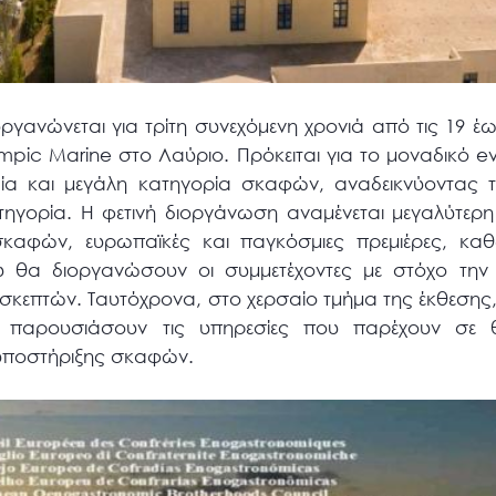
ργανώνεται για τρίτη συνεχόμενη χρονιά από τις 19 έω
mpic Marine στο Λαύριο. Πρόκειται για το μοναδικό e
ία και μεγάλη κατηγορία σκαφών, αναδεικνύοντας 
ηγορία. Η φετινή διοργάνωση αναμένεται μεγαλύτερη 
 σκαφών, ευρωπαϊκές και παγκόσμιες πρεμιέρες, κ
υ θα διοργανώσουν οι συμμετέχοντες με στόχο την
σκεπτών. Ταυτόχρονα, στο χερσαίο τμήμα της έκθεσης, 
παρουσιάσουν τις υπηρεσίες που παρέχουν σε θ
 υποστήριξης σκαφών.