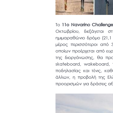
Το
11ο
Navarino
Challeng
Οκτωβρίου, διεξάγεται 
ημιμαραθώνιο δρόμο (21,1 χ
μέρος περισσότεροι από 3
οποίων προέρχεται από ευρω
της διοργάνωσης, θα πραγ
skateboard, wakeboard,
ποδηλασίας και τένις, κα
άλλων, η προβολή της Ελλ
προορισμών για δράσεις α