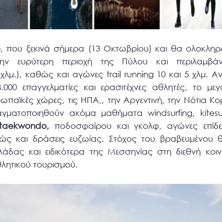
e
, που ξεκινά σήμερα (13 Οκτωβρίου) και θα ολοκληρ
στην ευρύτερη περιοχή της Πύλου και περιλαμβά
λμ.), καθώς και αγώνες trail running 10 και 5 χλμ. Α
.000 επαγγελματίες και ερασιτέχνες αθλητές, το με
παϊκές χώρες, τις ΗΠΑ,, την Αργεντινή, την Νότια Κορ
ματοποιηθούν ακόμα μαθήματα windsurfing, kitesur
taekwondo
,
ποδοσφαίρου και γκολφ, αγώνες επίδει
θώς και δράσεις ευζωίας. Στόχος του βραβευμένου θε
άδας και ειδικότερα της Μεσσηνίας στη διεθνή κοιν
θλητικού τουρισμού.