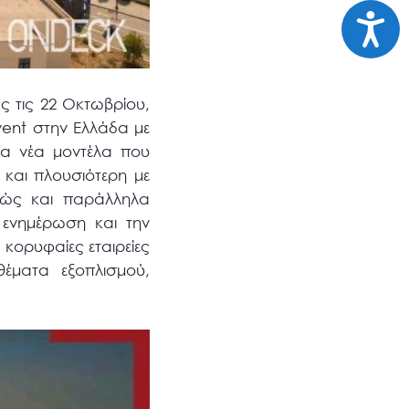
Προσι
ς τις 22 Οκτωβρίου,
vent στην Ελλάδα με
τα νέα μοντέλα που
και πλουσιότερη με
αθώς και παράλληλα
 ενημέρωση και την
κορυφαίες εταιρείες
έματα εξοπλισμού,