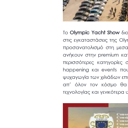
Το
Olympic Yacht Show
διο
στις εγκαταστάσεις της Oly
προσανατολισμό στη μεσα
ανήκουν στην premium κατ
περισσότερες κατηγορίες
happening και events πο
ψυχαγωγία των χιλιάδων επι
απ’ όλον τον κόσμο θα 
τεχνολογίας και γενικότερα