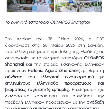
Tο ελληνικό εστιατόριο OLYMPOS Shanghai
Στο πλαίσιο της ITB China 2026, ο ΕΟΤ
διοργάνωσε στις 28 Μαΐου 2026 στη Σαγκάη,
παράλληλη εκδήλωση προβολής της Ελλάδας σε
συνεργασία με το ελληνικό εστιατόριο
OLYMPOS
Shanghai
και την εταιρεία εισαγωγής ελληνικών
προϊόντων
Hellenic
Agora
(
Shenzhen
),
με θέμα τη
σύνδεση του ελληνικού οινοτουρισμού με
επιλεγμένους ελληνικούς προορισμούς και
βιωματικές ταξιδιωτικές εμπειρίες
. Η εκδήλωση είχε
διαδραστικό χαρακτήρα και συνδύασε την
προβολή ελληνικών προορισμών με την
ανάδειξη
του ελληνικού αμπελώνα και του οινοτουρισμού
.