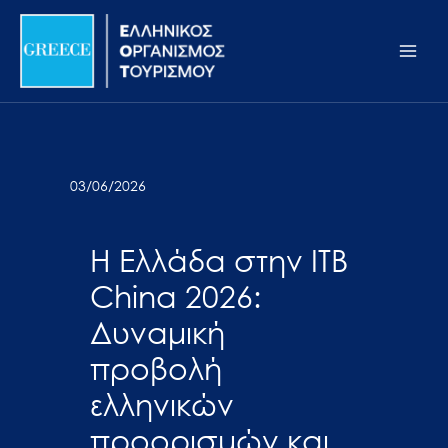
Μετάβαση
Σημείωση:
Main
στο
Αυτός
Men
περιεχόμενο
ο
ιστότοπος
περιλαμβάνει
ένα
σύστημα
03/06/2026
προσβασιμότητας.
Η Ελλάδα στην ITB
China 2026:
Δυναμική
προβολή
ελληνικών
προορισμών και