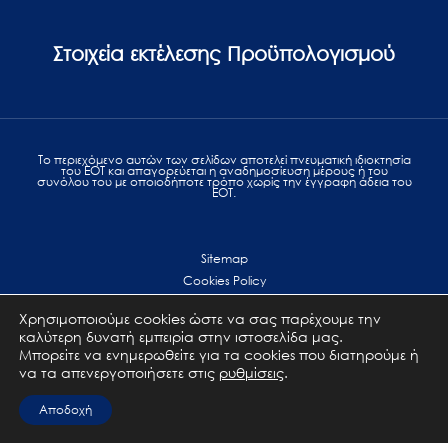
Στοιχεία εκτέλεσης Προϋπολογισμού
Το περιεχόμενο αυτών των σελίδων αποτελεί πvευματική ιδιοκτησία
του ΕΟΤ και απαγορεύεται η αναδημοσίευση μέρους ή του
συνόλου του με οποιοδήποτε τρόπο χωρίς την έγγραφη άδεια του
ΕΟΤ.
Sitemap
Cookies Policy
Personal Data Protection
Χρησιμοποιούμε cookies ώστε να σας παρέχουμε την
Terms of use
καλύτερη δυνατή εμπειρία στην ιστοσελίδα μας.
Επικοινωνία
Μπορείτε να ενημερωθείτε για τα cookies που διατηρούμε ή
να τα απενεργοποιήσετε στις
ρυθμίσεις
.
All Rights Reserved. GNTO © 2023
Αποδοχή