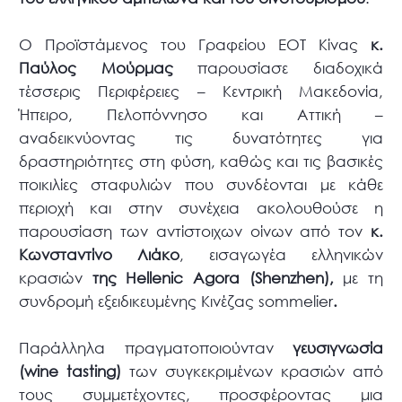
Ο Προϊστάμενος του Γραφείου ΕΟΤ Κίνας
κ.
Παύλος Μούρμας
παρουσίασε διαδοχικά
τέσσερις Περιφέρειες – Κεντρική Μακεδονία,
Ήπειρο, Πελοπόννησο και Αττική –
αναδεικνύοντας τις δυνατότητες για
δραστηριότητες στη φύση, καθώς και τις βασικές
ποικιλίες σταφυλιών που συνδέονται με κάθε
περιοχή και στην συνέχεια ακολουθούσε η
παρουσίαση των αντίστοιχων οίνων από τον
κ.
Κωνσταντίνο Λιάκο
, εισαγωγέα ελληνικών
κρασιών
της
Hellenic
Agora
(
Shenzhen
),
με τη
συνδρομή εξειδικευμένης Κινέζας sommelier
.
Παράλληλα πραγματοποιούνταν
γευσιγνωσία
(
wine tasting)
των συγκεκριμένων κρασιών από
τους συμμετέχοντες, προσφέροντας μια