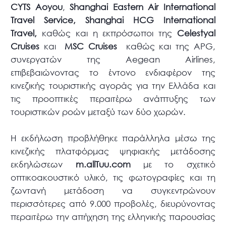
CYTS
Aoyou
,
Shanghai
Eastern
Air
International
Travel
Service
,
Shanghai
HCG
International
Travel
,
καθώς και η εκπρόσωποι της
Celestyal
Cruises
και
MSC
Cruises
καθώς και της APG,
συνεργατών της Aegean Airlines,
επιβεβαιώνοντας το έντονο ενδιαφέρον της
κινεζικής τουριστικής αγοράς για την Ελλάδα και
τις προοπτικές περαιτέρω ανάπτυξης των
τουριστικών ροών μεταξύ των δύο χωρών.
Η εκδήλωση προβλήθηκε παράλληλα μέσω της
κινεζικής πλατφόρμας ψηφιακής μετάδοσης
εκδηλώσεων
m
.
allTuu
.
com
με το σχετικό
οπτικοακουστικό υλικό, τις φωτογραφίες και τη
ζωντανή μετάδοση να συγκεντρώνουν
περισσότερες από 9.000 προβολές, διευρύνοντας
περαιτέρω την απήχηση της ελληνικής παρουσίας