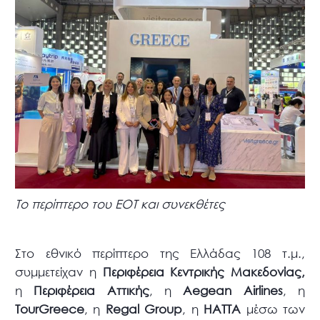
Το περίπτερο του ΕΟΤ και συνεκθέτες
Στο εθνικό περίπτερο της Ελλάδας 108 τ.μ.,
συμμετείχαν η
Περιφέρεια Κεντρικής Μακεδονίας,
η
Περιφέρεια Αττικής
, η
Aegean
Airlines
, η
TourGreece
, η
Regal
Group
, η
HATTA
μέσω των