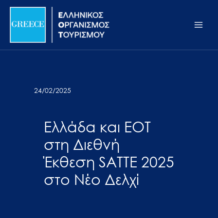
Μετάβαση
Σημείωση:
Main
στο
Αυτός
Men
περιεχόμενο
ο
ιστότοπος
περιλαμβάνει
ένα
σύστημα
24/02/2025
προσβασιμότητας.
Ελλάδα και ΕΟΤ
στη Διεθνή
Έκθεση SATTE 2025
στο Νέο Δελχί