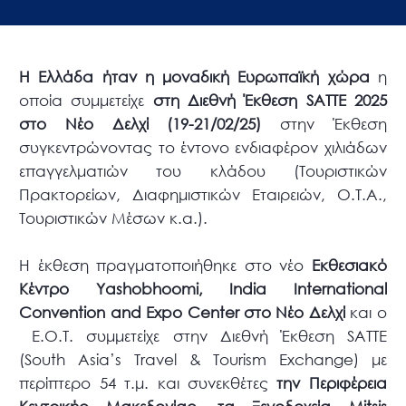
Η Ελλάδα ήταν η μοναδική Ευρωπαϊκή χώρα
η
οποία συμμετείχε
στη Διεθνή Έκθεση
SATTE
2025
στο Νέο Δελχί (19-21/02/25)
στην Έκθεση
συγκεντρώνοντας το έντονο ενδιαφέρον χιλιάδων
επαγγελματιών του κλάδου (Τουριστικών
Πρακτορείων, Διαφημιστικών Εταιρειών, Ο.Τ.Α.,
Τουριστικών Μέσων κ.α.).
Η έκθεση πραγματοποιήθηκε στο νέο
Εκθεσιακό
Κέντρο Yashobhoomi, India International
Convention and Expo Center στο Νέο Δελχί
και ο
Ε.Ο.Τ. συμμετείχε στην Διεθνή Έκθεση SATTE
(South Asia’s Travel & Tourism Exchange) με
περίπτερο 54 τ.μ. και συνεκθέτες
την Περιφέρεια