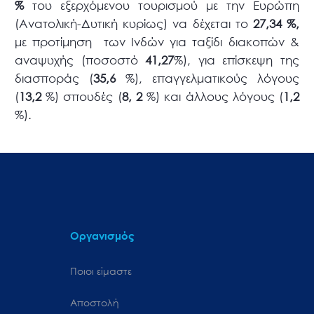
%
του εξερχόμενου τουρισμού με την Ευρώπη
(Ανατολική-Δυτική κυρίως) να δέχεται το
27,34 %,
με προτίμηση των Ινδών για ταξίδι διακοπών &
αναψυχής (ποσοστό
41,27
%), για επίσκεψη της
διασποράς (
35,6
%), επαγγελματικούς λόγους
(
13,2
%) σπουδές (
8, 2
%) και άλλους λόγους (
1,2
%).
Οργανισμός
Ποιοι είμαστε
Αποστολή