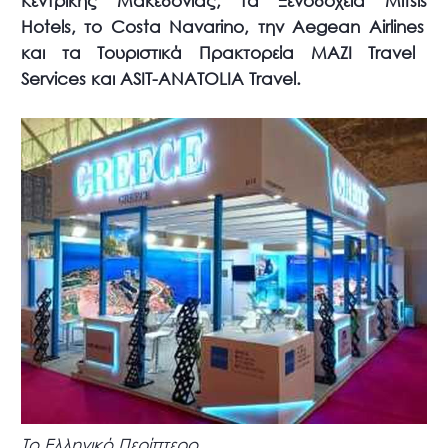
Κεντρικής Μακεδονίας, τα Ξενοδοχεία
Mitsis
Hotels
, το Costa
Navarino
, την Aegean
Airlines
και τα Τουριστικά Πρακτορεία MAZI
Travel
Services
και ASIT
-ANATOLIA
Travel
.
Το Ελληνικό Περίπτερο