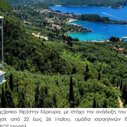
ης(press trip)στην Κέρκυρα, με στόχο την ανάδειξη το
ίησε από 22 έως 26 Μαΐου, ομάδα ισραηλινών δ
ΕΟΤ Ισραήλ.