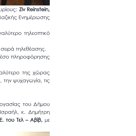
υρίους:
Ziv Reinstein,
Μαζικής Ενημέρωσης
γαλύτερο τηλεοπτικό
ε σειρά τηλεθέασης.
ο μέσο πληροφόρησης
εγαλύτερο της χώρας
, την ψυχαγωγία, τις
εργασίας του Δήμου
Ισραήλ, κ. Δημήτρη
. του Τελ – Αβίβ,
με