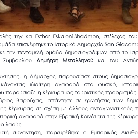
λής την κα Esther Eskaloni-Shadmon, στέλεχος το
ομάδα επισκέφτηκε το Ιστορικό Δημαρχείο San Giaco
κε την πενταμελή ομάδα δημοσιογράφων από το Ισρ
ύ Συμβουλίου
Δημήτρη Μεταλληνού
και του Αντιδη
νάντησης, η Δήμαρχος παρουσίασε στους δημοσιογρ
κάνοντας ιδιαίτερη αναφορά στο φυσικό, ιστορικό
που παρουσιάζει η Κέρκυρα ως τουριστικός προορισμός
κύριος Βαρούχας, απάντησε σε ερωτήσεις των δημ
 της Κέρκυρας σε σχέση με άλλους ανταγωνιστικούς 
στορική αναφορά στην Εβραϊκή Κοινότητα της Κέρκυρ
ύο λαούς.
υτή συνάντηση, παρευρέθηκε ο Εμπορικός Διευθυν