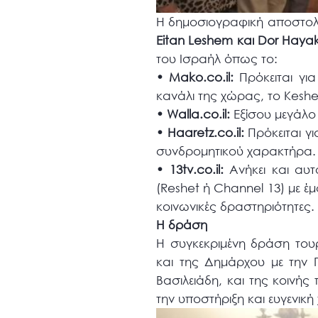
Η δημοσιογραφική αποστολ
Eitan Leshem και Dor Hayak
του Ισραήλ όπως το:
• Mako.co.il:
Πρόκειται για
κανάλι της χώρας, το Keshe
• Walla.co.il:
Εξίσου μεγάλο 
• Haaretz.co.il:
Πρόκειται γ
συνδρομητικού χαρακτήρα.
• 13tv.co.il:
Ανήκει και αυτ
(Reshet ή Channel 13) με έ
κοινωνικές δραστηριότητες.
Η δράση
Η συγκεκριμένη δράση του
και της Δημάρχου με την 
Βασιλειάδη, και της κοινή
την υποστήριξη και ευγενικ