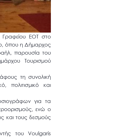
υ Γραφείου ΕΟΤ στο
mo, όπου η Δήμαρχος
αήλ, παρουσία του
μάρχου Τουρισμού
άφους τη συνολική
, πολιτισμικό και
.
οσιογράφων για τα
προορισμούς, ενώ ο
ας και τους δεσμούς
τής του Voulgaris