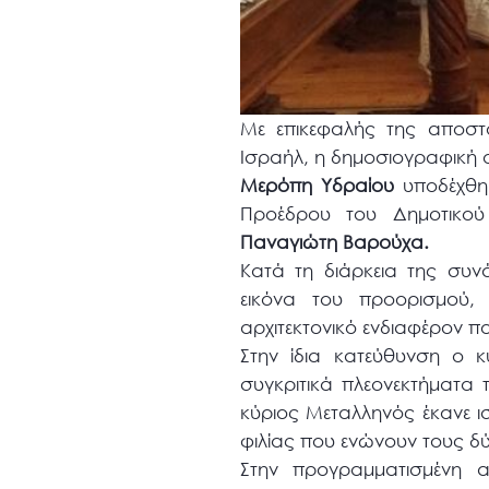
Με επικεφαλής της αποστο
Ισραήλ, η δημοσιογραφική 
Μερόπη Υδραίου
υποδέχθη
Προέδρου του Δημοτικο
Παναγιώτη Βαρούχα.
Κατά τη διάρκεια της συ
εικόνα του προορισμού, 
αρχιτεκτονικό ενδιαφέρον 
Στην ίδια κατεύθυνση o 
συγκριτικά πλεονεκτήματα
κύριος Μεταλληνός έκανε ι
φιλίας που ενώνουν τους δ
Στην προγραμματισμένη α