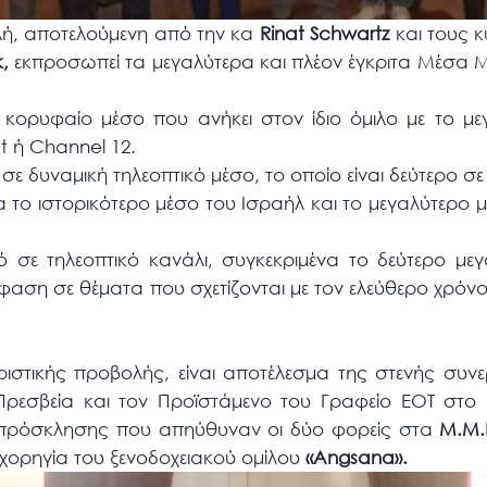
ή, αποτελούμενη από την κα
Rinat Schwartz
και τους κ
,
εκπροσωπεί τα μεγαλύτερα και πλέον έγκριτα Μέσα 
 κορυφαίο μέσο που ανήκει στον ίδιο όμιλο με το με
t ή Channel 12.
σε δυναμική τηλεοπτικό μέσο, το οποίο είναι δεύτερο σ
ια το ιστορικότερο μέσο του Ισραήλ και το μεγαλύτερ
ό σε τηλεοπτικό κανάλι, συγκεκριμένα το δεύτερο μ
μφαση σε θέματα που σχετίζονται με τον ελεύθερο χρόνο
ριστικής προβολής, είναι αποτέλεσμα της στενής συν
Πρεσβεία και τον Προϊστάμενο του Γραφείο ΕΟΤ στο 
ς πρόσκλησης που απηύθυναν οι δύο φορείς στα
Μ.Μ.Ε
ή χορηγία του ξενοδοχειακού ομίλου
«Αngsana».