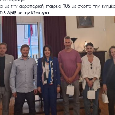
ία με την αεροπορική εταιρεία
TUS
με σκοπό την ενημέρ
ελ Αβίβ με την Κέρκυρα.