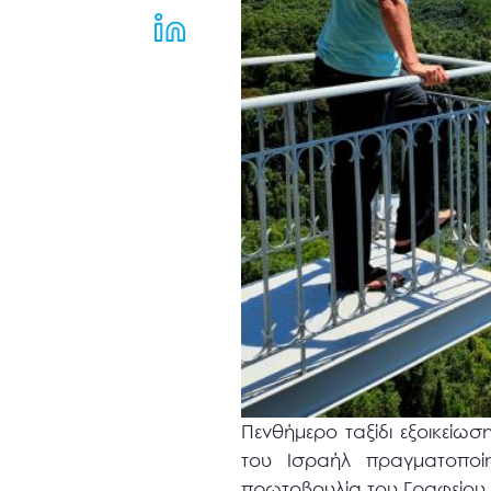
μενού
προσβασιμότητας.
Πενθήμερο ταξίδι εξοικείωσ
του Ισραήλ πραγματοπο
πρωτοβουλία του Γραφείου 