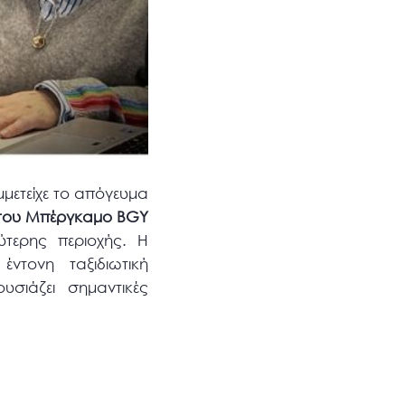
μμετείχε το απόγευμα
 του Μπέργκαμο
BGY
ύτερης περιοχής. Η
ντονη ταξιδιωτική
σιάζει σημαντικές