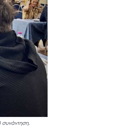
Β συνάντηση
.