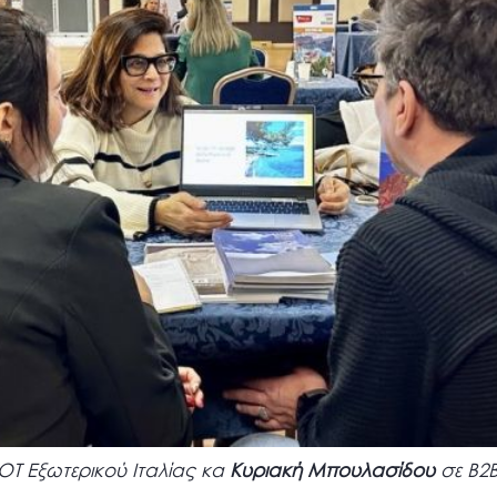
ΟΤ Εξωτερικού Ιταλίας κα
Κυριακή Μπουλασίδου
σε Β2