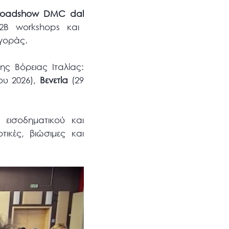
roadshow
DMC
dal
2Β workshops και
αγοράς.
ης Βόρειας Ιταλίας:
ου 2026),
Βενετία
(29
 εισοδηματικού και
τικές, βιώσιμες και