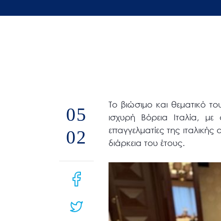
άτομα
με
προβλήματα
όρασης
που
χρησιμοποιούν
πρόγραμμα
Το βιώσιμο και θεματικό τ
ανάγνωσης
05
ισχυρή Βόρεια Ιταλία, μ
οθόνης
επαγγελματίες της ιταλική
02
Πατήστε
διάρκεια του έτους.
Control-
F10
για
να
ανοίξετε
ένα