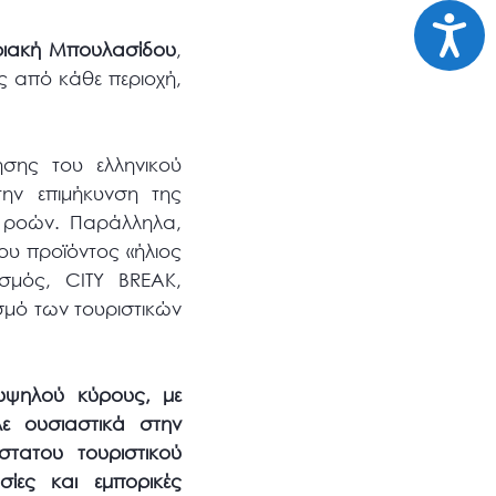
Προσι
ριακή Μπουλασίδου
,
ς από κάθε περιοχή,
ησης του ελληνικού
την επιμήκυνση της
ν ροών. Παράλληλα,
ου προϊόντος «ήλιος
σμός, CITY BREAK,
σμό των τουριστικών
υψηλού κύρους, με
λε ουσιαστικά στην
τατου τουριστικού
ίες και εμπορικές