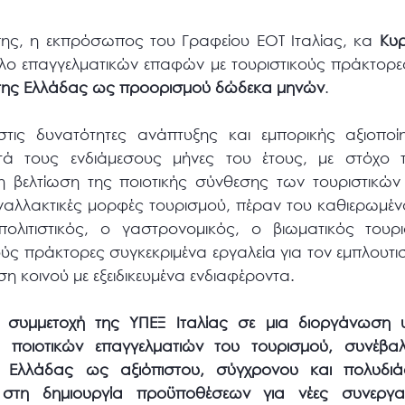
σης, η εκπρόσωπος του Γραφείου ΕΟΤ Ιταλίας, κα
Κυ
λο επαγγελματικών επαφών με τουριστικούς πράκτορε
 της Ελλάδας ως προορισμού δώδεκα μηνών
.
στις δυνατότητες ανάπτυξης και εμπορικής αξιοποί
ατά τους ενδιάμεσους μήνες του έτους, με στόχο 
 τη βελτίωση της ποιοτικής σύνθεσης των τουριστικώ
ναλλακτικές μορφές τουρισμού, πέραν του καθιερωμέν
λιτιστικός, ο γαστρονομικός, ο βιωματικός τουρι
ς πράκτορες συγκεκριμένα εργαλεία για τον εμπλουτι
η κοινού με εξειδικευμένα ενδιαφέροντα.
ή συμμετοχή της ΥΠΕΞ Ιταλίας σε μια διοργάνωση 
ι ποιοτικών επαγγελματιών του τουρισμού, συνέβα
ς Ελλάδας ως αξιόπιστου, σύγχρονου και πολυδιάσ
στη δημιουργία προϋποθέσεων για νέες συνεργασ