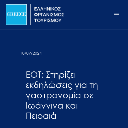
Μετάβαση
Σημείωση:
Main
στο
Αυτός
Men
περιεχόμενο
ο
ιστότοπος
περιλαμβάνει
ένα
σύστημα
10/09/2024
προσβασιμότητας.
ΕΟΤ: Στηρίζει
εκδηλώσεις για τη
γαστρονομία σε
Ιωάννινα και
Πειραιά