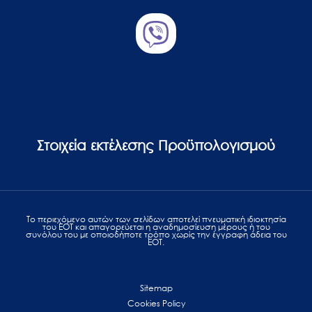
Στοιχεία εκτέλεσης Προϋπολογισμού
Το περιεχόμενο αυτών των σελίδων αποτελεί πvευματική ιδιοκτησία
του ΕΟΤ και απαγορεύεται η αναδημοσίευση μέρους ή του
συνόλου του με οποιοδήποτε τρόπο χωρίς την έγγραφη άδεια του
ΕΟΤ.
Sitemap
Cookies Policy