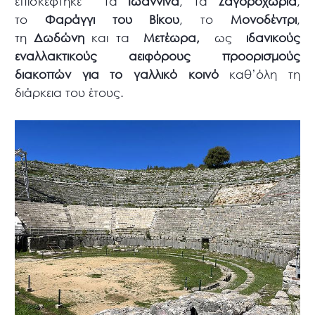
επισκέφτηκε τα
Ιωάννινα
, τα
Ζαγοροχώρια
,
το
Φαράγγι του Βίκου
, το
Μονοδέντρι
,
τη
Δωδώνη
και τα
Μετέωρα,
ως
ιδανικούς
εναλλακτικούς αειφόρους προορισμούς
διακοπών για το γαλλικό κοινό
καθ’όλη τη
διάρκεια του έτους.