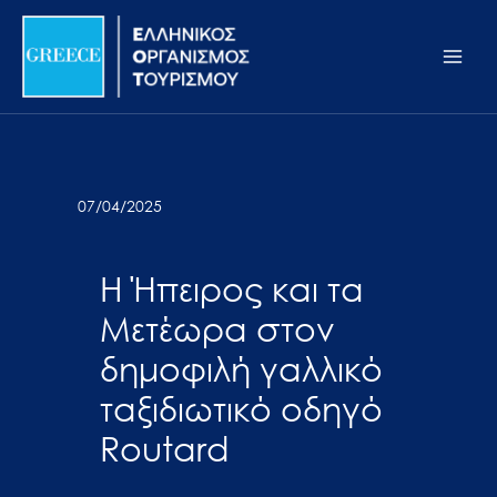
Μετάβαση
Σημείωση:
Main
στο
Αυτός
Men
περιεχόμενο
ο
ιστότοπος
περιλαμβάνει
ένα
σύστημα
07/04/2025
προσβασιμότητας.
Η Ήπειρος και τα
Μετέωρα στον
δημοφιλή γαλλικό
ταξιδιωτικό οδηγό
Routard