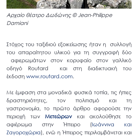
Αρχαίο θέατρο Δωδώνης © Jean-Philippe
Damiani
Στόχος του ταξιδιού εξοικείωσης ήταν η συλλογή
του απαραίτητου υλικού για τη συγγραφή δύο
αφιερωμάτων στον κορυφαίο στον γαλλικό
οδηγό Routard και στη διαδικτυακή του
έκδοση
www.routard.com
.
Με έμφαση στα μοναδικά φυσικά τοπία, τις ήπιες
δραστηριότητες, τον πολιτισμό και τη
γαστρονομία, το πρώτο άρθρο αφορούσε την
περιοχή των
Μετεώρων
και ακολούθησε το
αφιέρωμα στην Ήπειρο (
Ιωάννινα και
Ζαγοροχώρια
), ενώ η Ήπειρος περιλαμβάνεται και