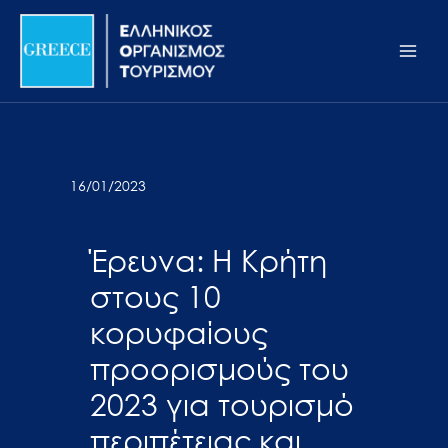
Μετάβαση
Σημείωση:
Main
στο
Αυτός
Men
περιεχόμενο
ο
ιστότοπος
περιλαμβάνει
ένα
σύστημα
16/01/2023
προσβασιμότητας.
Έρευνα: Η Κρήτη
στους 10
κορυφαίους
προορισμούς του
2023 για τουρισμό
περιπέτειας και