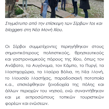
Στιγμιότυπο από την επίσκεψη των Σέρβων tos και
bloggers στη Νέα Μονή Χίου.
Οι Σέρβοι συμμετέχοντες περιηγήθηκαν στους
σημαντικότερους πολιτιστικούς, θρησκευτικούς
και γαστρονομικούς πόρους της Χίου, όπως τον
Ανάβατο, τα Αυγόνυμα, τον Κάμπο, το Πυργί, τα
Μαστιχοχώρια, τα Μαύρα Βόλια, τη Νέα Μονή,
το Μουσείο Μαστίχας, παραδοσιακή ποτοποιία
κ.α., επισκέφθηκαν ξενοδοχεία της πόλης και
άλλων περιοχών του νησιού, ενώ συναντήθηκαν
και με εκπροσώπους τοπικών τουριστικών
φορέων και ενώσεων.