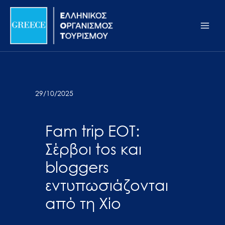
Μετάβαση
Σημείωση:
Main
στο
Αυτός
Men
περιεχόμενο
ο
ιστότοπος
περιλαμβάνει
ένα
σύστημα
29/10/2025
προσβασιμότητας.
Fam trip ΕΟΤ:
Σέρβοι tos και
bloggers
εντυπωσιάζονται
από τη Χίο