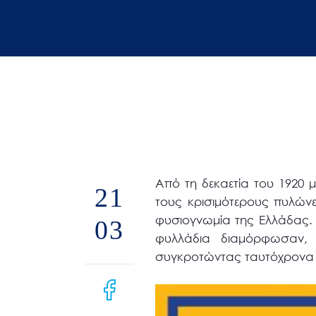
άτομα
με
προβλήματα
όρασης
που
χρησιμοποιούν
πρόγραμμα
ανάγνωσης
οθόνης
Από τη δεκαετία του 1920 
Πατήστε
21
τους κρισιμότερους πυλών
Control-
φυσιογνωμία της Ελλάδας. Σ
03
F10
φυλλάδια διαμόρφωσαν,
για
συγκροτώντας ταυτόχρονα κ
να
ανοίξετε
ένα