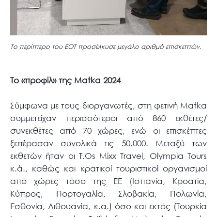
Το περίπτερο του ΕΟΤ προσέλκυσε μεγάλο αριθμό επισκεπτών.
Το «προφίλ» της Μatka 2024
Σύμφωνα με τους διοργανωτές, στη φετινή Μatka
συμμετείχαν περισσότεροι από 860 εκθέτες/
συνεκθέτες από 70 χώρες, ενώ οι επισκέπτες
ξεπέρασαν συνολικά τις 50.000. Μεταξύ των
εκθετών ήταν οι Τ.Οs Mixx Travel, Olympia Tours
κ.ά., καθώς και κρατικοί τουριστικοί οργανισμοί
από χώρες τόσο της ΕΕ (Ισπανία, Κροατία,
Κύπρος, Πορτογαλία, Σλοβακία, Πολωνία,
Εσθονία, Λιθουανία, κ.α.) όσο και εκτός (Τουρκία