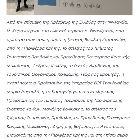
Από την επίσκεψη της Πρέσβεως της Ελλάδας στην Φινλανδία,
Ν. Καραγεώργου στο ελληνικό περίπτερο. Εικονίζονται, από
αριστερά στην πρώτη σειρά, η ξεναγός Βασιλική Κατσαντώνη
από την Περιφέρεια Κρήτης, το στέλεχος του Τμήματος
Τουριστικής Προβολής και Προώθησης Περιφέρειας Κεντρικής
Μακεδονίας, Ανδρέας Κισκίνης, ο Γενικός Διευθυντής του
Τουριστικού Οργανισμού Χαλκιδικής, Γεώργιος Βρουτζάς, η
αναπληρώτρια Προϊσταμένη της Υπηρεσίας ΕΟΤ Σκανδιναβίας,
Μαρία Ζευγουλά, η κα Καραγεώργου, ο αναπληρωτής
Προϊστάμενος του Τμήματος Τουρισμού της Περιφερειακής
Ενότητας Χανίων, Μανώλης Βολικάκης, το στέλεχος του
Τμήματος Τουριστικής Προβολής και Προώθησης Περιφέρειας
Κεντρικής Μακεδονίας, Δημήτρης Βαζούρας, ο Αναστάσιος
Διαμαντάκης από την Περιφέρεια Κρήτης και στην πίσω σειρά