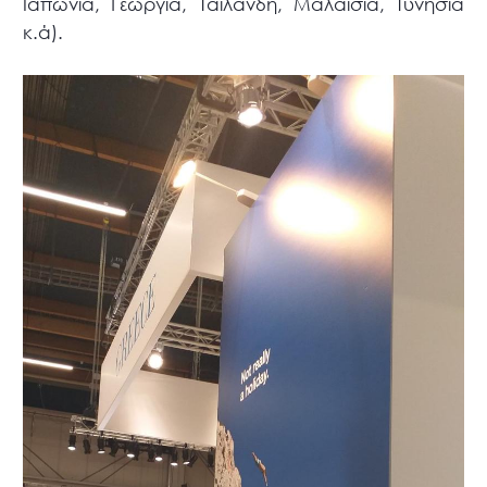
Ιαπωνία, Γεωργία, Ταϊλάνδη, Μαλαισία, Τυνησία
κ.ά).