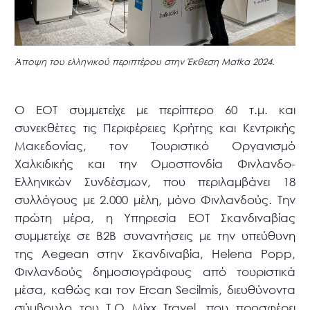
Άποψη του ελληνικού περιπτέρου στην Έκθεση Μatka 2024.
Ο ΕΟΤ συμμετείχε με περίπτερο 60 τ.μ. και
συνεκθέτες τις Περιφέρειες Κρήτης και Κεντρικής
Μακεδονίας, τον Τουριστικό Οργανισμό
Χαλκιδικής και την Ομοσπονδία Φινλανδο-
Ελληνικών Συνδέσμων, που περιλαμβάνει 18
συλλόγους με 2.000 μέλη, μόνο Φινλανδούς. Την
πρώτη μέρα, η Υπηρεσία ΕΟΤ Σκανδιναβίας
συμμετείχε σε Β2Β συναντήσεις με την υπεύθυνη
της Aegean στην Σκανδιναβία, Helena Popp,
Φινλανδούς δημοσιογράφους από τουριστικά
μέσα, καθώς και τον Ercan Secilmis, διευθύνοντα
σύμβουλο του Τ.Ο Mixx Travel, που προσφέρει