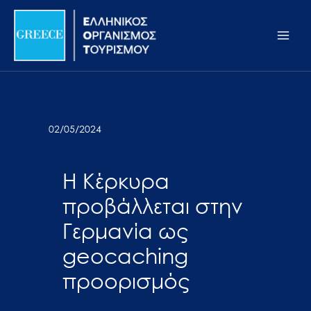
Μετάβαση
Σημείωση:
Main
στο
Αυτός
Men
περιεχόμενο
ο
ιστότοπος
περιλαμβάνει
ένα
σύστημα
02/05/2024
προσβασιμότητας.
Η Κέρκυρα
προβάλλεται στην
Γερμανία ως
geocaching
προορισμός