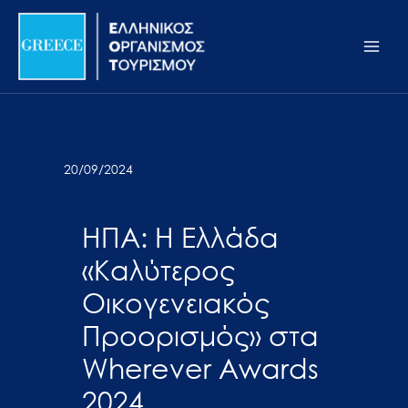
Μετάβαση
Σημείωση:
Main
στο
Αυτός
Men
περιεχόμενο
ο
ιστότοπος
περιλαμβάνει
ένα
σύστημα
20/09/2024
προσβασιμότητας.
ΗΠΑ: Η Ελλάδα
«Καλύτερος
Οικογενειακός
Προορισμός» στα
Wherever Awards
2024