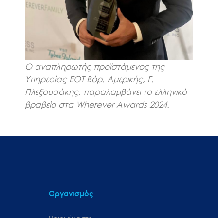
Ο αναπληρωτής προϊστάμενος της
Υπηρεσίας ΕΟΤ Βόρ. Αμερικής, Γ.
Πλεξουσάκης, παραλαμβάνει το ελληνικό
βραβείο στα Wherever Awards 2024.
Οργανισμός
Ποιοι είμαστε