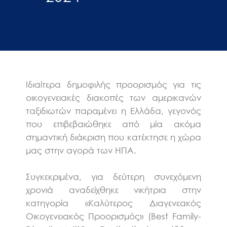
Ιδιαίτερα δημοφιλής προορισμός για τις
οικογενειακές διακοπές των αμερικανών
ταξιδιωτών παραμένει η Ελλάδα, γεγονός
που επιβεβαιώθηκε από μία ακόμα
σημαντική διάκριση που κατέκτησε η χώρα
μας στην αγορά των ΗΠΑ.
Συγκεκριμένα, για δεύτερη συνεχόμενη
χρονιά αναδείχθηκε νικήτρια στην
κατηγορία «Καλύτερος Διαγενεακός
Οικογενειακός Προορισμός» (Best Family-