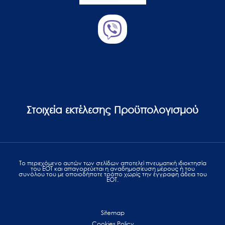
Στοιχεία εκτέλεσης Προϋπολογισμού
Το περιεχόμενο αυτών των σελίδων αποτελεί πvευματική ιδιοκτησία
του ΕΟΤ και απαγορεύεται η αναδημοσίευση μέρους ή του
συνόλου του με οποιοδήποτε τρόπο χωρίς την έγγραφη άδεια του
ΕΟΤ.
Sitemap
Cookies Policy