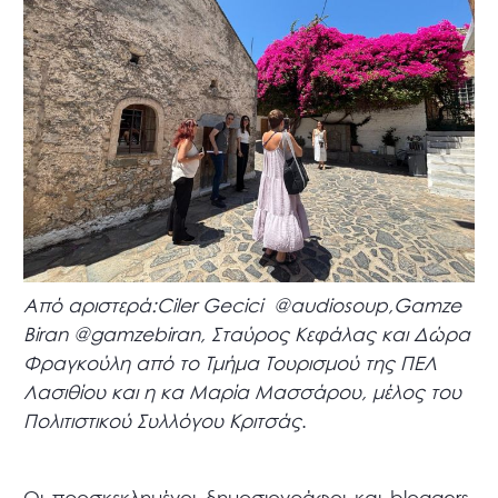
Από αριστερά:Ciler Gecici @audiosoup,Gamze
Biran @gamzebiran, Σταύρος Κεφάλας και Δώρα
Φραγκούλη από το Τμήμα Τουρισμού της ΠΕΛ
Λασιθίου και η κα Μαρία Μασσάρου, μέλος του
Πολιτιστικού Συλλόγου Κριτσάς
.
Οι προσκεκλημένοι δημοσιογράφοι και bloggers,