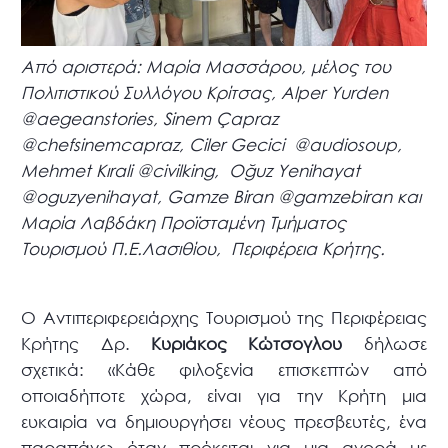
Από αριστερά: Μαρία Μασσάρου, μέλος του
Πολιτιστικού Συλλόγου Κρίτσας, Alper Yurden
@aegeanstories, Sinem Çapraz
@chefsinemcapraz, Ciler Gecici @audiosoup,
Mehmet Kırali @civilking, Oğuz Yenihayat
@oguzyenihayat, Gamze Biran @gamzebiran και
Μαρία Λαβδάκη Προϊσταμένη Τμήματος
Τουρισμού Π.Ε.Λασιθίου, Περιφέρεια Κρήτης.
Ο Αντιπεριφερειάρχης Τουρισμού της Περιφέρειας
Κρήτης Δρ.
Κυριάκος Κώτσογλου
δήλωσε
σχετικά: «Κάθε φιλοξενία επισκεπτών από
οποιαδήποτε χώρα, είναι για την Κρήτη μια
ευκαιρία να δημιουργήσει νέους πρεσβευτές, ένα
παραπάνω όταν πρόκειται για μια αγορά με