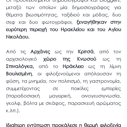
μεταξύ των οποίων μία δημοσιογράφος για
θέματα βιωσιμότητας, ταξιδιού και μόδας, δυο
σεφ και δυο φωτογράφοι,
ξεναγήθηκαν στην
ευρύτερη περιοχή του Ηρακλείου και του Αγίου
Νικολάου.
Από τις
Αρχάνες
ως την
Κριτσά
, από τον
αρχαιολογικό
χώρο της Κνωσού
ως τη
Σπιναλόγκα,
από το
Ηράκλειο
ως τη λίμνη
Βουλισμένη
, οι φιλοξενούμενοι απόλαυσαν τη
φύση, τα μνημεία, τον πολιτισμό, τη γαστρονομία,
συμμετέχοντας σε ποικίλες εμπειρίες
(παραδοσιακή μαγειρική, οινογευσιγνωσία,
γκολφ, βόλτα με σκάφος, παρασκευή αρώματος
κ.λπ.).
Ιδιαίτερη εντύπωση προκάλεσε η θερμή φιλοξενία