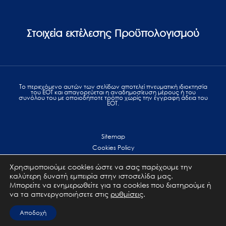
Στοιχεία εκτέλεσης Προϋπολογισμού
Το περιεχόμενο αυτών των σελίδων αποτελεί πvευματική ιδιοκτησία
του ΕΟΤ και απαγορεύεται η αναδημοσίευση μέρους ή του
συνόλου του με οποιοδήποτε τρόπο χωρίς την έγγραφη άδεια του
ΕΟΤ.
Sitemap
Cookies Policy
Personal Data Protection
Χρησιμοποιούμε cookies ώστε να σας παρέχουμε την
Terms of use
καλύτερη δυνατή εμπειρία στην ιστοσελίδα μας.
Επικοινωνία
Μπορείτε να ενημερωθείτε για τα cookies που διατηρούμε ή
να τα απενεργοποιήσετε στις
ρυθμίσεις
.
All Rights Reserved. GNTO © 2023
Αποδοχή