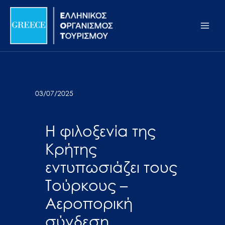
Μετάβαση
Σημείωση:
Main
στο
Αυτός
Men
περιεχόμενο
ο
ιστότοπος
περιλαμβάνει
ένα
σύστημα
03/07/2025
προσβασιμότητας.
Η φιλοξενία της
Κρήτης
εντυπωσιάζει τους
Τούρκους –
Αεροπορική
σύνδεση