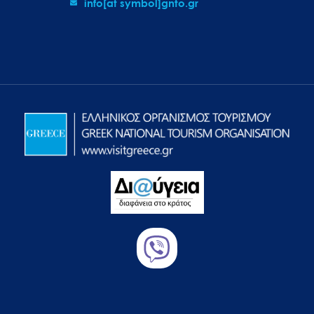
info[at symbol]gnto.gr