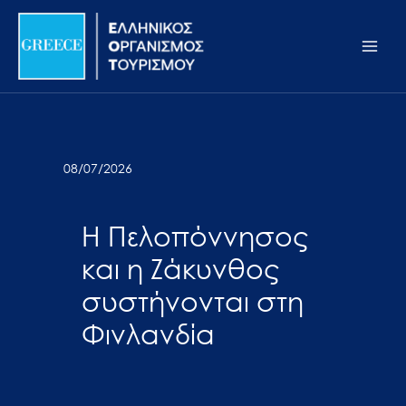
Μετάβαση
Σημείωση:
Main
στο
Αυτός
Men
περιεχόμενο
ο
ιστότοπος
περιλαμβάνει
ένα
σύστημα
08/07/2026
προσβασιμότητας.
Η Πελοπόννησος
και η Ζάκυνθος
συστήνονται στη
Φινλανδία