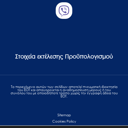
Στοιχεία εκτέλεσης Προϋπολογισμού
Το περιεχόμενο αυτών των σελίδων αποτελεί πvευματική ιδιοκτησία
του ΕΟΤ και απαγορεύεται η αναδημοσίευση μέρους ή του
συνόλου του με οποιοδήποτε τρόπο χωρίς την έγγραφη άδεια του
ΕΟΤ.
Sitemap
Cookies Policy
Personal Data Protection