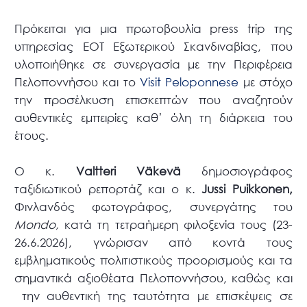
Πρόκειται για μια πρωτοβουλία press trip της
υπηρεσίας ΕΟΤ Εξωτερικού Σκανδιναβίας, που
υλοποιήθηκε σε συνεργασία με την Περιφέρεια
Πελοποννήσου και το
Visit Peloponnese
με στόχο
την προσέλκυση επισκεπτών που αναζητούν
αυθεντικές εμπειρίες καθ’ όλη τη διάρκεια του
έτους.
Ο κ.
Valtteri
V
ä
kev
ä
δημοσιογράφος
ταξιδιωτικού ρεπορτάζ και ο κ.
Jussi
Puikkonen
,
Φινλανδός φωτογράφος, συνεργάτης του
Mondo
,
κατά τη τετραήμερη φιλοξενία τους (23-
26.6.2026), γνώρισαν από κοντά τους
εμβληματικούς πολιτιστικούς προορισμούς και τα
σημαντικά αξιοθέατα Πελοποννήσου, καθώς και
την αυθεντική της ταυτότητα με επισκέψεις σε