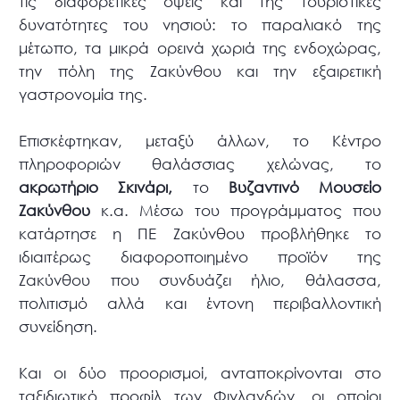
τις διαφορετικές όψεις και της τουριστικές
δυνατότητες του νησιού: το παραλιακό της
μέτωπο, τα μικρά ορεινά χωριά της ενδοχώρας,
την πόλη της Ζακύνθου και την εξαιρετική
γαστρονομία της.
Επισκέφτηκαν, μεταξύ άλλων, το Κέντρο
πληροφοριών θαλάσσιας χελώνας, το
ακρωτήριο Σκινάρι,
το
Βυζαντινό Μουσείο
Ζακύνθου
κ.α. Μέσω του προγράμματος που
κατάρτησε η ΠΕ Ζακύνθου προβλήθηκε το
ιδιαιτέρως διαφοροποιημένο προϊόν της
Ζακύνθου που συνδυάζει ήλιο, θάλασσα,
πολιτισμό αλλά και έντονη περιβαλλοντική
συνείδηση.
Και οι δύο προορισμοί, ανταποκρίνονται στο
ταξιδιωτικό προφίλ των Φινλανδών, οι οποίοι