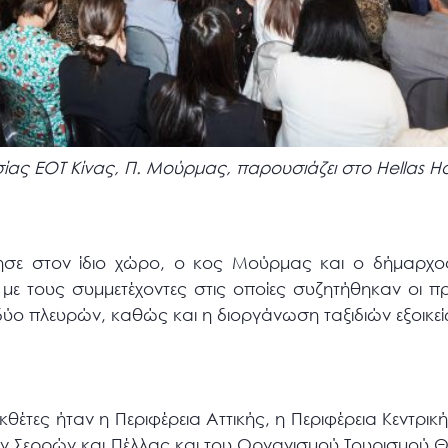
ίας ΕΟΤ Κίνας, Π. Μούρμας, παρουσιάζει στο Hellas 
ησε στον ίδιο χώρο, ο κος Μούρμας και ο δήμαρχο
 με τους συμμετέχοντες στις οποίες συζητήθηκαν οι π
δύο πλευρών, καθώς και η διοργάνωση ταξιδιών εξοικε
εκθέτες ήταν η Περιφέρεια Αττικής, η Περιφέρεια Κεντρ
ν Σερρών και Πέλλας και του Οργανισμού Τουρισμού 