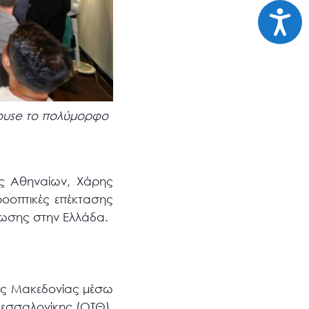
Προσι
House το πολύμορφο
ς Αθηναίων, Χάρης
ροοπτικές επέκτασης
ίωσης στην Ελλάδα.
ικής Μακεδονίας μέσω
Θεσσαλονίκης (ΟΤΘ),