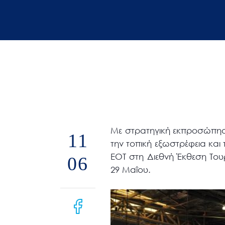
άτομα
με
προβλήματα
όρασης
που
χρησιμοποιούν
πρόγραμμα
ανάγνωσης
οθόνης
Με στρατηγική εκπροσώπηση
Πατήστε
11
την τοπική εξωστρέφεια και
Control-
ΕΟΤ στη Διεθνή Έκθεση Του
06
F10
29 Μαΐου.
για
να
ανοίξετε
ένα