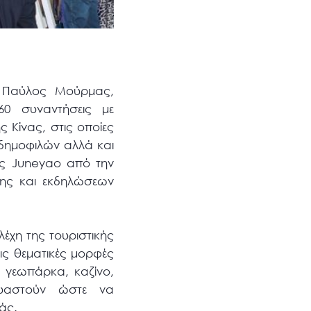
, Παύλος Μούρμας,
60 συναντήσεις με
 Κίνας, στις οποίες
 δημοφιλών αλλά και
ας Juneyao από την
ης και εκδηλώσεων
έχη της τουριστικής
ις θεματικές μορφές
 γεωπάρκα, καζίνο,
δυαστούν ώστε να
άς.