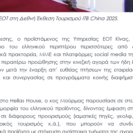
ΟΤ στη Διεθνή Έκθεση Τουρισμού ITB China 2025.
θεσης, ο προϊστάμενος της Υπηρεσίας ΕΟΤ Κίνας
ο του ελληνικού περιπτέρου περισσότερες από 
ά πρακτορεία, ΜΜΕ και πλατφόρμες social media της
ς περαιτέρω προώθησης στην κινεζική αγορά των ήδη
ν μετά την έναρξη απ’ ευθείας πτήσεων της εταιρεί
 και συνεργασίας σε προγράμματα κοινής διαφήμισ
 στο Hellas House, ο κος Μούρμας παρουσίασε σε στελ
μορφία του ελληνικού προϊόντος, δίνοντας έμφαση στ
σε διάφορους προορισμούς (ιαματικές πηγές, γκολφ,
ιατρικός τουρισμός κ.ά.), που μπορούν να συν
κά προϊόντα με στόχευση αντίστοιχα τμήματα της αγορ