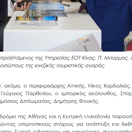
ο προϊστάμενος της Υπηρεσίας ΕΟΤ Κίνας, Π. Μούρμας, ε
οσώπους της κινεζικής τουριστικής αγοράς.
, ακόμα, ο περιφερειάρχης Αττικής, Νίκος Χαρδαλιάς,
 Γεώργιος Παρθενίου, ο εμπορικός ακόλουθος, Σπύ
Δημόσιας Διπλωματίας, Δημήτρης Φουκής.
οδρόμιο της Αθήνας και η Κεντρική Μακεδονία παρουσί
ετώντας υπερτοπικούς στόχους για ανάπτυξη και διεθ
σαν ζωηρό ενδιαφέρον για καινούργιες συνεργασίε