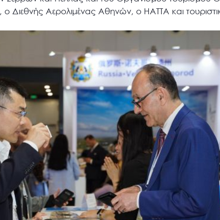
s, ο Διεθνής Αερολιμένας Αθηνών, ο HATTA και τουριστι