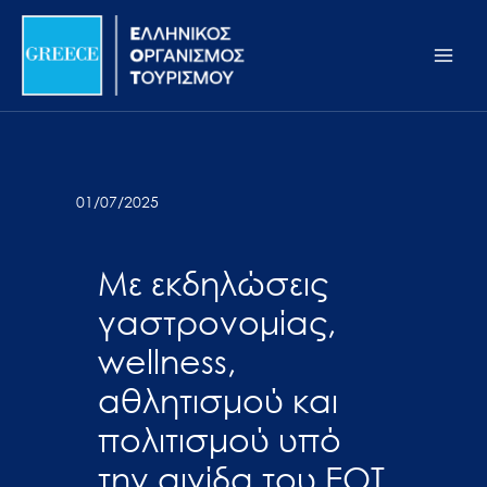
Μετάβαση
Σημείωση:
Main
στο
Αυτός
Men
περιεχόμενο
ο
ιστότοπος
περιλαμβάνει
ένα
σύστημα
01/07/2025
προσβασιμότητας.
Με εκδηλώσεις
γαστρονομίας,
wellness,
αθλητισμού και
πολιτισμού υπό
την αιγίδα του ΕΟΤ