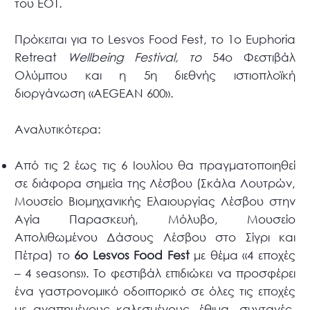
του ΕΟΤ.
Πρόκειται για το Lesvos Food Fest, το 1ο Euphoria
Retreat
Wellbeing
Festival
, το
54ο Φεστιβάλ
Ολύμπου και η 5η διεθνής ιστιοπλοϊκή
διοργάνωση «AEGEAN 600».
Αναλυτικότερα:
Από τις 2 έως τις 6 Ιουλίου θα πραγματοποιηθεί
σε διάφορα σημεία της Λέσβου (Σκάλα Λουτρών,
Μουσείο Βιομηχανικής Ελαιουργίας Λέσβου στην
Αγία Παρασκευή, Μόλυβο, Μουσείο
Απολιθωμένου Δάσους Λέσβου στο Σίγρι και
Πέτρα) το
6ο
Lesvos
Food
Fest
με θέμα «4 εποχές
– 4 seasons». Το φεστιβάλ επιδιώκει να προσφέρει
ένα γαστρονομικό οδοιπορικό σε όλες τις εποχές
με αγαπημένους καλεσμένους, έθιμα, συνταγές,