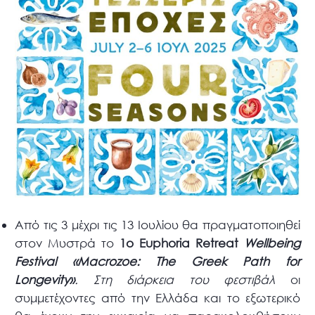
Από τις 3 μέχρι τις 13 Ιουλίου θα πραγματοποιηθεί
στον Μυστρά το
1ο Euphoria Retreat
Wellbeing
Festival «
Macrozoe
:
The
Greek
Path
for
Longevity
»
. Στη διάρκεια του φεστιβάλ
οι
συμμετέχοντες από την Ελλάδα και το εξωτερικό