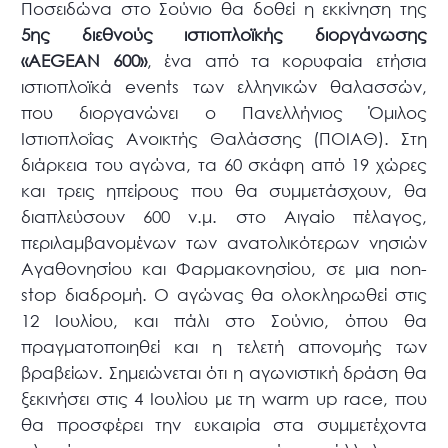
Ποσειδώνα στο Σούνιο θα δοθεί η εκκίνηση της
5ης διεθνούς ιστιοπλοϊκής διοργάνωσης
«AEGEAN 600»
, ένα από τα κορυφαία ετήσια
ιστιοπλοϊκά events των ελληνικών θαλασσών,
που διοργανώνει ο Πανελλήνιος Όμιλος
Ιστιοπλοΐας Ανοικτής Θαλάσσης (ΠΟΙΑΘ). Στη
διάρκεια του αγώνα, τα 60 σκάφη από 19 χώρες
και τρεις ηπείρους που θα συμμετάσχουν, θα
διαπλεύσουν 600 ν.μ. στο Αιγαίο πέλαγος,
περιλαμβανομένων των ανατολικότερων νησιών
Αγαθονησίου και Φαρμακονησίου, σε μια non-
stop διαδρομή. Ο αγώνας θα ολοκληρωθεί στις
12 Ιουλίου, και πάλι στο Σούνιο, όπου θα
πραγματοποιηθεί και η τελετή απονομής των
βραβείων. Σημειώνεται ότι η αγωνιστική δράση θα
ξεκινήσει στις 4 Ιουλίου με τη warm up race, που
θα προσφέρει την ευκαιρία στα συμμετέχοντα