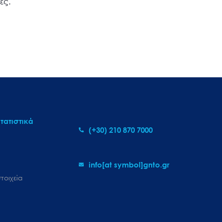
ες.
τατιστικά
(+30) 210 870 7000
info[at symbol]gnto.gr
τοιχεία