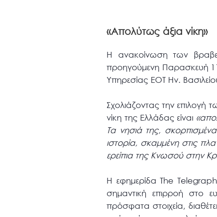
«Απολύτως άξια νίκη»
Η ανακοίνωση των βραβεί
προηγούμενη Παρασκευή 11 
Υπηρεσίας ΕΟΤ Ην. Βασιλείο
Σχολιάζοντας την επιλογή τ
νίκη της Ελλάδας είναι
«
απο
Τα νησιά της, σκορπισμένα 
ιστορία, σκαμμένη στις π
ερείπια της Κνωσού στην Κρ
Η εφημερίδα The Telegrap
σημαντική επιρροή στο ε
πρόσφατα στοιχεία, διαθέτ