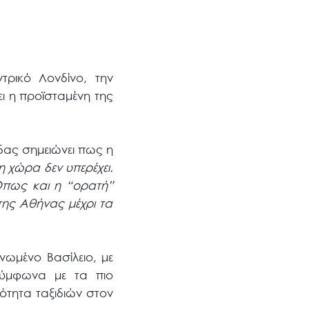
ρικό Λονδίνο, την
ι η προϊσταμένη της
δας σημειώνει πως η
 η χώρα δεν
υπερέχει
.
Όπως και
η
“
ορατή
”
ης Αθήνας μέχρι τα
ωμένο Βασίλειο, με
 Σύμφωνα με τα πιο
ότητα ταξιδιών στον