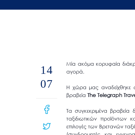
άτομα
με
προβλήματα
όρασης
που
χρησιμοποιούν
πρόγραμμα
Μία ακόμα κορυφαία διάκρισ
ανάγνωσης
14
αγορά.
οθόνης
07
Πατήστε
Η χώρα μας αναδείχθηκε
Control-
βραβεία
The Telegraph Trav
F10
για
Τα συγκεκριμένα βραβεία 
να
ταξιδιωτικών προϊόντων κα
ανοίξετε
επιλογές των Βρετανών ταξι
ένα
(συνδρομητές και εγγεγρ