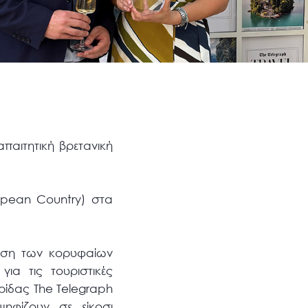
παιτητική βρετανική
opean Country) στα
ευση των κορυφαίων
για τις τουριστικές
ρίδας The Telegraph
ψηφίζουν σε είκοσι