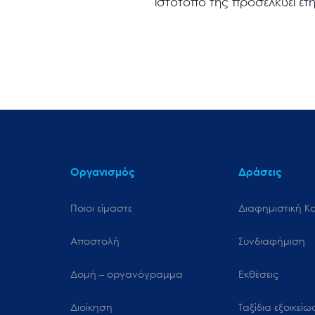
ιστότοπό της προσελκύει ετ
Οργανισμός
Δράσεις
Ποιοι είμαστε
Διαφημιστική Κ
Αποστολή
Συνδιαφήμιση
Δομή – οργανόγραμμα
Εκθέσεις
Διοίκηση
Ταξίδια εξοικεί