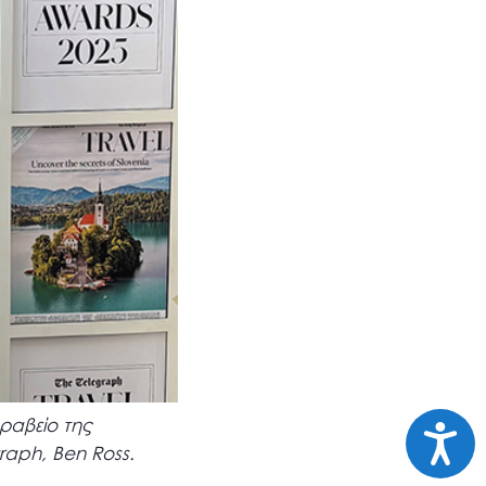
βραβείο της
Προσι
raph, Ben Ross.