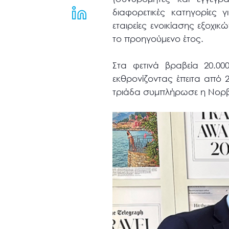
μενού
διαφορετικές κατηγορίες 
προσβασιμότητας.
εταιρείες ενοικίασης εξοχικ
το προηγούμενο έτος.
Στα φετινά βραβεία 20.0
εκθρονίζοντας έπειτα από 2
τριάδα συμπλήρωσε η Νορβ