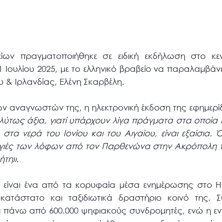
ων πραγματοποιήθηκε σε ειδική εκδήλωση στο κεντ
Ιουλίου 2025, με το ελληνικό βραβείο να παραλαμβάνε
υ & Ιρλανδίας, Ελένη Σκαρβέλη.
ων αναγνωστών της, η ηλεκτρονική έκδοση της εφημερί
λύτως άξια, γιατί υπάρχουν λίγα πράγματα στα οποία
στα νερά του Ιονίου και του Αιγαίου, είναι
εξαίσια
. 
λαγιές των λόφων από τον Παρθενώνα στην Ακρόπολη τ
ήτη
»
.
h είναι ένα από τα κορυφαία μέσα ενημέρωσης στο Ην
υκατάστατο και ταξιδιωτικά δραστήριο κοινό της.
ει πάνω από 600.000 ψηφιακούς συνδρομητές, ενώ η εν