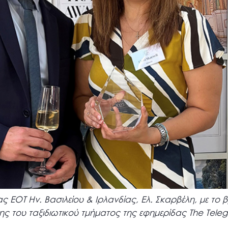
ς ΕΟΤ Ην. Βασιλείου & Ιρλανδίας, Ελ. Σκαρβέλη, με το 
ης του ταξιδιωτικού τμήματος της εφημερίδας The Teleg