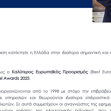
η κατέκτησε η Ελλάδα στην ιδιαίτερα σημαντική και α
 ως ο
Καλύτερος Ευρωπαϊκός Προορισμός
(Best Eur
el Awards 2025
.
διοργανώνονται από το 1998 με στόχο την επιβράβ
ι υπηρεσιών και θεωρούνται ιδιαίτερα επιδραστικά 
διωτών. Σε αυτά συμμετέχουν οι αναγνώστες της εφημε
αμμένοι χρήστες της ηλεκτρονικής έκδοσης), που 