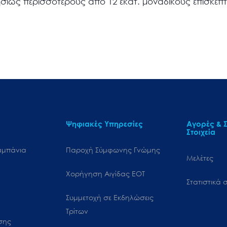
ησίως περισσότερους από 12 εκατ. μοναδικούς επισκέπτ
Ψηφιακές Υπηρεσίες
Αγορές & Σ
Στοιχεία
αμπάνια
Παροχή Σύμφωνης Γνώμης
Μελέτες
Χορήγηση Αιγίδας ΕΟΤ
Στατιστικά σ
Συμμετοχή σε Εκδηλώσεις
Τρίτων
ωσης