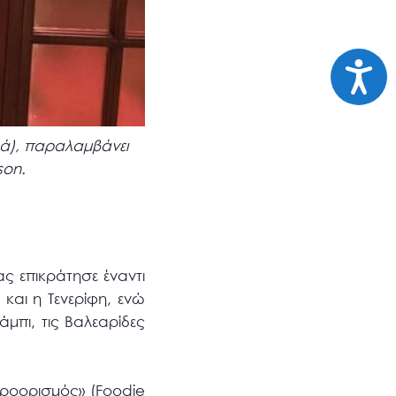
Προσι
ρά), παραλαμβάνει
son.
 επικράτησε έναντι
αι η Τενερίφη, ενώ
μπι, τις Βαλεαρίδες
ροορισμός» (Foodie