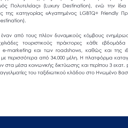
μός Πολυτελείας» (Luxury Destination), ενώ την ίδ
ες της κατηγορίας «Αγαπημένος LGBTQ+ Friendly Πρ
estination).
εί έναν από τους πλέον δυναμικούς κόμβους ενημέρωσ
 χιλιάδες τουριστικούς πράκτορες κάθε εβδομά
υ e-marketing και των roadshows, καθώς και της ιδ
με περισσότερα από 34.000 μέλη. Η πλατφόρμα κατα
ων στα μέσα κοινωνικής δικτύωσης και περίπου 3 εκατ.
γγελματίες του ταξιδιωτικού κλάδου στο Ηνωμένο Βασί