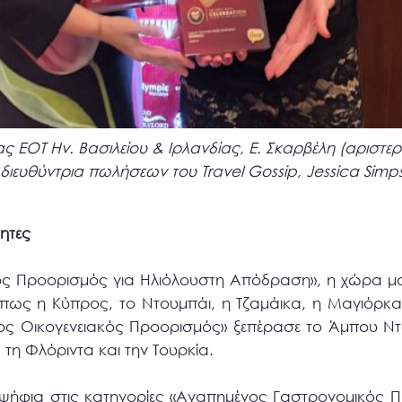
ς ΕΟΤ Ην. Βασιλείου & Ιρλανδίας, Ε. Σκαρβέλη (αριστε
 διευθύντρια πωλήσεων του Τravel Gossip, Jessica Simp
τητες
ος Προορισμός για Ηλιόλουστη Απόδραση», η χώρα μας
ως η Κύπρος, το Ντουμπάι, η Τζαμάικα, η Μαγιόρκα κ
ς Οικογενειακός Προορισμός» ξεπέρασε το Άμπου Ντά
τη Φλόριντα και την Τουρκία.
ψήφια στις κατηγορίες «Αγαπημένος Γαστρονομικός Π