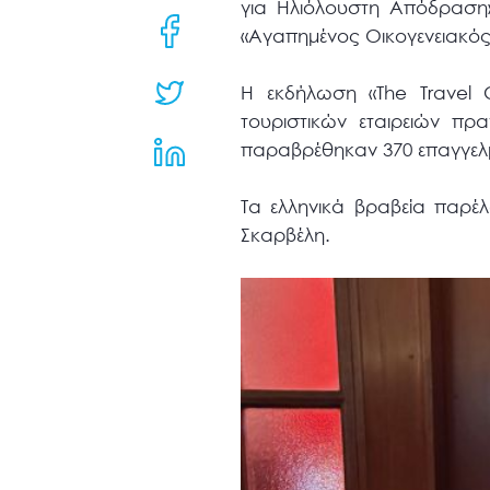
για Ηλιόλουστη Απόδραση»
μενού
«Αγαπημένος Οικογενειακός 
προσβασιμότητας.
Η εκδήλωση «The Travel 
τουριστικών εταιρειών π
παραβρέθηκαν 370 επαγγελμα
Τα ελληνικά βραβεία παρέλ
Σκαρβέλη.