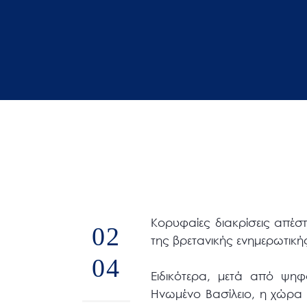
άτομα
με
προβλήματα
όρασης
που
χρησιμοποιούν
πρόγραμμα
ανάγνωσης
οθόνης
Πατήστε
Control-
F10
Κορυφαίες διακρίσεις απέ
02
για
της βρετανικής ενημερωτική
να
04
ανοίξετε
Ειδικότερα, μετά από ψη
Ηνωμένο Βασίλειο, η χώρα
ένα