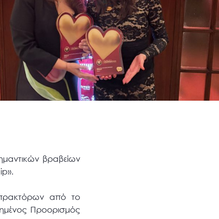
ημαντικών βραβείων
ip».
 πρακτόρων από το
πημένος Προορισμός