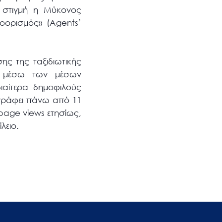
ια στιγμή η Μύκονος
οορισμός» (Agents’
ης της ταξιδιωτικής
δα μέσω των μέσων
ιαίτερα δημοφιλούς
γράφει πάνω από 11
 page views ετησίως,
λειο.