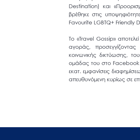
Destination) και «Προορισ
βρέθηκε στις υποψηφιότητ
Favourite LGBTQ+ Friendly D
Το «Travel Gossip» αποτελ
αγοράς, προσεγγίζοντας
κοινωνικής δικτύωσης, το
ομάδας του στο Facebook 
εκατ. εμφανίσεις διαφημίσε
απευθυνόμενη κυρίως σε επα