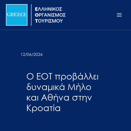
Μετάβαση
Σημείωση:
Main
στο
Αυτός
Men
περιεχόμενο
ο
ιστότοπος
περιλαμβάνει
ένα
σύστημα
12/06/2026
προσβασιμότητας.
Ο ΕΟΤ προβάλλει
δυναμικά Μήλο
και Αθήνα στην
Κροατία