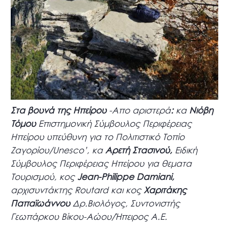
Στα βουνά της Ηπείρου
-Απο αριστερά
:
κα
Νιόβη
Τόμου
Επιστημονική Σύμβουλος Περιφέρειας
Ηπείρου υπεύθυνη για το Πολιτιστικό Τοπίο
Ζαγορίου/Unesco’, κα
Αρετή Στασινού,
Ειδική
Σύμβουλος Περιφέρειας Hπείρου για θεματα
Τουρισμού, κος
Jean-Philippe Damiani,
αρχισυντάκτης Routard και κος
Χαριτάκης
Παπαϊωάννου
Δρ.Βιολόγος, Συντονιστής
Γεωπάρκου Βίκου-Αώου/Ήπειρος Α.Ε.