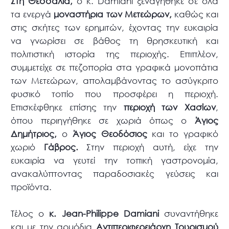
Στη Θεσσαλία,
ο κ. Damiani ξεναγήθηκε σε όλα
τα ενεργά
μοναστήρια των Μετεώρων,
καθώς και
στις σκήτες των ερημιτών, έχοντας την ευκαιρία
να γνωρίσει σε βάθος τη θρησκευτική και
πολιτιστική ιστορία της περιοχής. Επιπλέον,
συμμετείχε σε πεζοπορία στα γραφικά μονοπάτια
των Μετεώρων, απολαμβάνοντας το ασύγκριτο
φυσικό τοπίο που προσφέρει η περιοχή.
Επισκέφθηκε επίσης την
περιοχή των Χασίων
,
όπου περιηγήθηκε σε χωριά όπως ο
Άγιος
Δημήτριος,
ο
Άγιος Θεοδόσιος
και το γραφικό
χωριό
Γάβρος.
Στην περιοχή αυτή, είχε την
ευκαιρία να γευτεί την τοπική γαστρονομία,
ανακαλύπτοντας παραδοσιακές γεύσεις και
προϊόντα.
Τέλος ο
κ. Jean-Philippe Damiani
συναντήθηκε
και με την αρμόδια
Αντιπεριφερειάρχη Τουρισμού