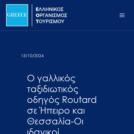
Μετάβαση
Σημείωση:
Main
στο
Αυτός
Men
περιεχόμενο
ο
ιστότοπος
περιλαμβάνει
ένα
σύστημα
15/10/2024
προσβασιμότητας.
Ο γαλλικός
ταξιδιωτικός
οδηγός Routard
σε Ήπειρο και
Θεσσαλία-Οι
ιδανικοί