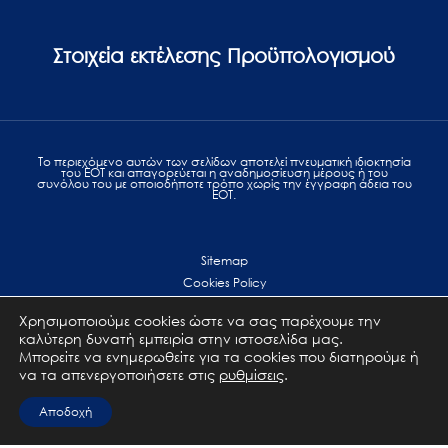
Στοιχεία εκτέλεσης Προϋπολογισμού
Το περιεχόμενο αυτών των σελίδων αποτελεί πvευματική ιδιοκτησία
του ΕΟΤ και απαγορεύεται η αναδημοσίευση μέρους ή του
συνόλου του με οποιοδήποτε τρόπο χωρίς την έγγραφη άδεια του
ΕΟΤ.
Sitemap
Cookies Policy
Personal Data Protection
Χρησιμοποιούμε cookies ώστε να σας παρέχουμε την
Terms of use
καλύτερη δυνατή εμπειρία στην ιστοσελίδα μας.
Επικοινωνία
Μπορείτε να ενημερωθείτε για τα cookies που διατηρούμε ή
να τα απενεργοποιήσετε στις
ρυθμίσεις
.
All Rights Reserved. GNTO © 2023
Αποδοχή