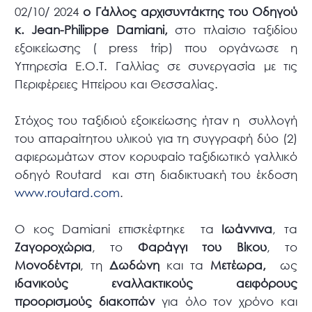
02/10/ 2024
ο Γάλλος αρχισυντάκτης του Οδηγού
κ. Jean-Philippe Damiani,
στο πλαίσιο ταξιδίου
εξοικείωσης ( press trip) που οργάνωσε η
Υπηρεσία Ε.Ο.Τ. Γαλλίας σε συνεργασία με τις
Περιφέρειες Ηπείρου και Θεσσαλίας.
Στόχος του ταξιδιού εξοικείωσης ήταν η συλλογή
του απαραίτητου υλικού για τη συγγραφή δύο (2)
αφιερωμάτων στον κορυφαίο ταξιδιωτικό γαλλικό
οδηγό Routard και στη διαδικτυακή του έκδοση
www.routard.com
.
Ο κος Damiani επισκέφτηκε τα
Ιωάννινα
, τα
Ζαγοροχώρια
, το
Φαράγγι του Βίκου
, το
Μονοδέντρι
, τη
Δωδώνη
και τα
Μετέωρα,
ως
ιδανικούς εναλλακτικούς αειφόρους
προορισμούς διακοπών
για όλο τον χρόνο και