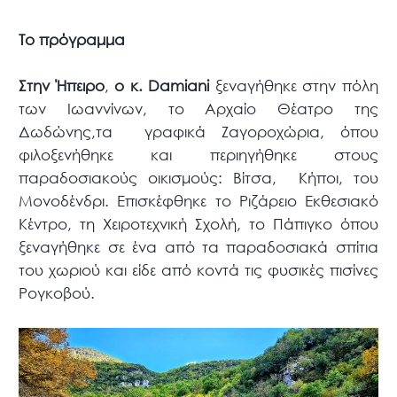
Το πρόγραμμα
Στην Ήπειρο
,
ο κ. Damiani
ξεναγήθηκε στην πόλη
των Ιωαννίνων, το Αρχαίο Θέατρο της
Δωδώνης,τα γραφικά Ζαγοροχώρια, όπου
φιλοξενήθηκε και περιηγήθηκε στους
παραδοσιακούς οικισμούς: Βίτσα, Κήποι, του
Μονοδένδρι. Επισκέφθηκε το Ριζάρειο Εκθεσιακό
Κέντρο, τη Χειροτεχνική Σχολή, το Πάπιγκο όπου
ξεναγήθηκε σε ένα από τα παραδοσιακά σπίτια
του χωριού και είδε από κοντά τις φυσικές πισίνες
Ρογκοβού.