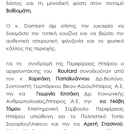
δάσος και τη μοναδική φύση στον ποταμό
Βοϊδομάτη
.
Ο κ. Damiani είχε επίσης την ευκαιρία να
δοκιμάσει την τοπική κουζίνα και να βιώσει την
αυθεντική ηπειρωτική φιλοξενία και το φυσικό
κάλλος της περιοχής.
Με τη συνδρομή της Περιφέρειας Ηπείρου ο
αρχισυντάκτης του
Routard
συνοδευόταν από
τον κ
Χαριτάκη Παπαϊωάννου
Δρ.Βιολόγο,
Συντονιστή Γεωπάρκου Βίκου-Αώου/Ηπείρος Α.Ε,
την κα
Γεωργία Κιτσάκη
Δρ. Κοινωνικής
Ανθρωπολογίας/Ήπειρος Α.Ε, την
κα Νιόβη
Τόμου
Επιστημονική Σύμβουλο Περιφέρειας
Ηπείρου υπεύθυνη για το Πολιτιστικό Τοπίο
Ζαγορίου/Unesco και την κα
Αρετή Στασινού
,