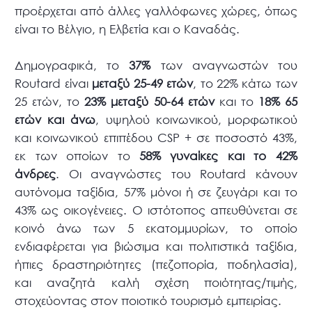
προέρχεται από άλλες γαλλόφωνες χώρες, όπως
είναι το Βέλγιο, η Ελβετία και ο Καναδάς.
Δημογραφικά, το
37%
των αναγνωστών του
Routard είναι
μεταξύ 25-49 ετών
, το 22% κάτω των
25 ετών, το
23%
μεταξύ 50-64 ετών
και το
18% 65
ετών και άνω
, υψηλού κοινωνικού, μορφωτικού
και κοινωνικού επιπέδου CSP + σε ποσοστό 43%,
εκ των οποίων το
58% γυναίκες και το 42%
άνδρες
. Οι αναγνώστες του Routard κάνουν
αυτόνομα ταξίδια, 57% μόνοι ή σε ζευγάρι και το
43% ως οικογένειες. Ο ιστότοπος απευθύνεται σε
κοινό άνω των 5 εκατομμυρίων, το οποίο
ενδιαφέρεται για βιώσιμα και πολιτιστικά ταξίδια,
ήπιες δραστηριότητες (πεζοπορία, ποδηλασία),
και αναζητά καλή σχέση ποιότητας/τιμής,
στοχεύοντας στον ποιοτικό τουρισμό εμπειρίας.