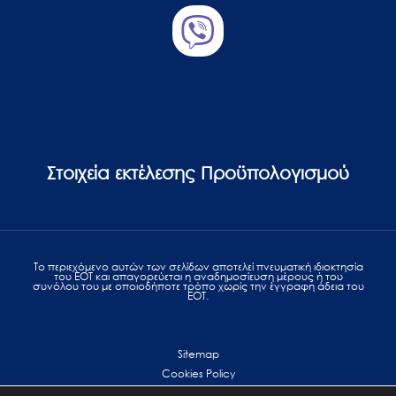
Στοιχεία εκτέλεσης Προϋπολογισμού
Το περιεχόμενο αυτών των σελίδων αποτελεί πvευματική ιδιοκτησία
του ΕΟΤ και απαγορεύεται η αναδημοσίευση μέρους ή του
συνόλου του με οποιοδήποτε τρόπο χωρίς την έγγραφη άδεια του
ΕΟΤ.
Sitemap
Cookies Policy
Personal Data Protection