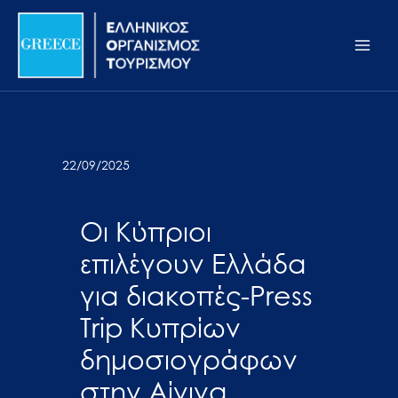
Μετάβαση
Σημείωση:
Main
στο
Αυτός
Men
περιεχόμενο
ο
ιστότοπος
περιλαμβάνει
ένα
σύστημα
22/09/2025
προσβασιμότητας.
Οι Κύπριοι
επιλέγουν Ελλάδα
για διακοπές-Press
Trip Κυπρίων
δημοσιογράφων
στην Αίγινα