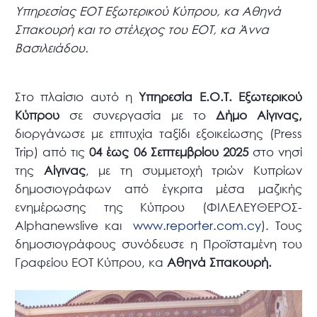
Υπηρεσίας ΕΟΤ Εξωτερικού Κύπρου, κα Αθηνά
Σπακουρή και το στέλεχος του ΕΟΤ, κα Άννα
Βασιλειάδου.
Στο πλαίσιο αυτό η
Υπηρεσία Ε.Ο.Τ. Εξωτερικού
Κύπρου
σε συνεργασία με το
Δήμο Αίγινας,
διοργάνωσε με επιτυχία ταξίδι εξοικείωσης (Press
Trip) από τις
04 έως 06 Σεπτεμβρίου 2025
στο νησί
της
Αίγινας
, με τη συμμετοχή τριών Κυπρίων
δημοσιογράφων από έγκριτα μέσα μαζικής
ενημέρωσης της Κύπρου (ΦΙΛΕΛΕΥΘΕΡΟΣ-
Alphanewslive και
www.reporter.com.cy
). Τους
δημοσιογράφους συνόδευσε η Προϊσταμένη του
Γραφείου ΕΟΤ Κύπρου, κα
Αθηνά Σπακουρή.