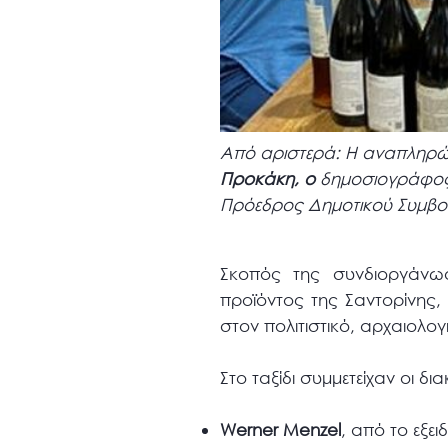
Aπό αριστερά: Η αναπληρώτ
Προκάκη, ο
δημοσιογράφο
Πρόεδρος Δημοτικού Συμβο
Σκοπός της συνδιοργάνωσ
προϊόντος της Σαντορίνης,
στον πολιτιστικό, αρχαιολογ
Στο ταξίδι συμμετείχαν οι δ
Werner
Menzel
, από το εξει