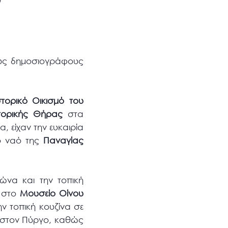
ούς δημοσιογράφους
τορικό Οικισμό του
τορικής Θήρας
στα
 είχαν την ευκαιρία
κό ναό της
Παναγίας
ώνα και την τοπική
 στο
Μουσείο Οίνου
ν τοπική κουζίνα σε
στον Πύργο, καθώς