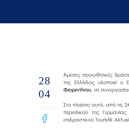
άτομα
με
προβλήματα
όρασης
που
χρησιμοποιούν
πρόγραμμα
ανάγνωσης
οθόνης
Άμεσες προωθητικές δράσει
Πατήστε
28
της Ελλάδας υλοποιεί ο 
Control-
Φιορεντίνου
, σε συνεργασία
04
F10
για
Στο πλαίσιο αυτό, από τις 
να
περιοδικού της Γερμανία
ανοίξετε
επιδραστικού Touristik Aktuell
ένα