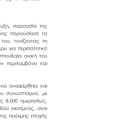
υξη, παρουσία της
ίνης παρουσίασε τα
του, τονίζοντας τη
ει για περιπατητικό
πουδαία οινική του
 περιλαμβάνει και
 ενώ αναφέρθηκε και
υ συνωστισμού, με
ις 8.000 ημερησίως.
ύο οικισμούς, είναι
 της πρώιμης εποχής