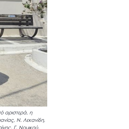
ό αριστερά, η
μανίας, Ν. Λεκανίδη,
νης, Γ. Νομικού,