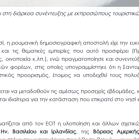
 στη διάρκεια συνέντευξης με εκπροσώπους τουριστικ
ί, η ρουμανική δημοσιογραφική αποστολή είχε την ευκ
και τις θεματικές εμπειρίες που αυτό προσφέρει (Π
 οινοποιεία κ.λπ.), ενώ πραγματοποίησε και συνεντεύξ
ών φορέων, στις οποίες υπογραμμίστηκε ότι η Σαντο
ικός προορισμός, έτοιμος να υποδεχθεί τους πολυά
νεται να μεταδοθούν τις αμέσως προσεχείς εβδομάδες,
αι ιδιαίτερα για την κατάσταση που επικρατεί στο νησί 
ατίζεται από τον ΕΟΤ η υλοποίηση και άλλων σχετικ
υ
Ην. Βασιλείου και Ιρλανδίας
, της
Βόρειας Αμερική