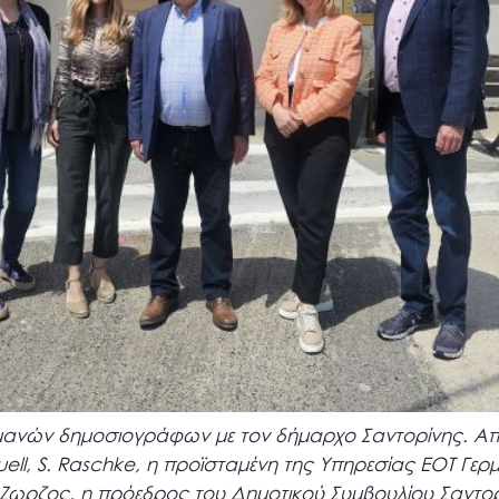
μανών δημοσιογράφων με τον δήμαρχο Σαντορίνης. Απ
tuell, S. Raschke, η προϊσταμένη της Υπηρεσίας ΕΟΤ Γερ
Ζωρζος, η πρόεδρος του Δημοτικού Συμβουλίου Σαντορί