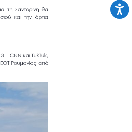
Προσι
ια τη Σαντορίνη θα
σιού και την άρτια
 3 – CNN και TukTuk,
α ΕΟΤ Ρουμανίας από