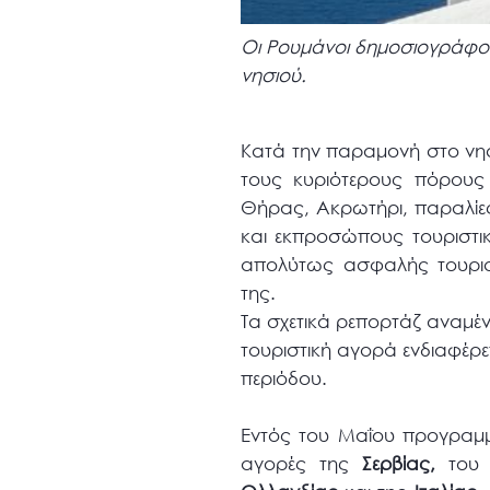
Οι Ρουμάνοι δημοσιογράφοι
νησιού.
Κατά την παραμονή στο νησ
τους κυριότερους πόρους 
Θήρας, Ακρωτήρι, παραλίες,
και εκπροσώπους τουριστικ
απολύτως ασφαλής τουριστ
της.
Τα σχετικά ρεπορτάζ αναμέ
τουριστική αγορά ενδιαφέρετ
περιόδου.
Εντός του Μαΐου προγραμμ
αγορές της
Σερβίας,
το