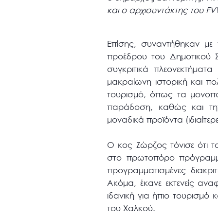
και ο αρχισυντάκτης του FV
Επίσης, συναντήθηκαν με
προέδρου του Δημοτικού 
συγκριτικά πλεονεκτήματα
μακραίωνη ιστορική και πολ
τουρισμό, όπως τα μονοπά
παράδοση, καθώς και την
μοναδικά προϊόντα (ιδιαίτερε
Ο κος Ζώρζος τόνισε ότι το
στο πρωτοπόρο πρόγραμμ
προγραμματισμένες διακριτ
Ακόμα, έκανε εκτενείς αναφ
ιδανική για ήπιο τουρισμό
του Χαλκού.