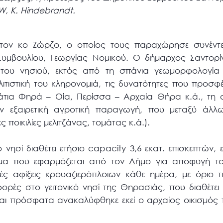
W, K. Hindebrandt.
 τον κο Ζώρζο, ο οποίος τους παραχώρησε συνέντε
Συμβουλίου, Γεωργίας Νομικού. Ο δήμαρχος Σαντορ
 του νησιού, εκτός από τη σπάνια γεωμορφολογία 
ιτιστική του κληρονομιά, τις δυνατότητες που προσφέρ
τια Φηρά – Οία, Περίσσα – Αρχαία Θήρα κ.ά., τη σ
 εξαιρετική αγροτική παραγωγή, που μεταξύ άλλων
ς ποικιλίες μελιτζάνας, τομάτας κ.ά.).
 νησί διαθέτει ετήσιο capacity 3,6 εκατ. επισκεπτών,
α που εφαρμόζεται από τον Δήμο για αποφυγή το
ές αφίξεις κρουαζιερόπλοιων κάθε ημέρα, με όριο τ
ορές στο γειτονικό νησί της Θηρασιάς, που διαθέτει δ
 και πρόσφατα ανακαλύφθηκε εκεί ο αρχαίος οικισμός