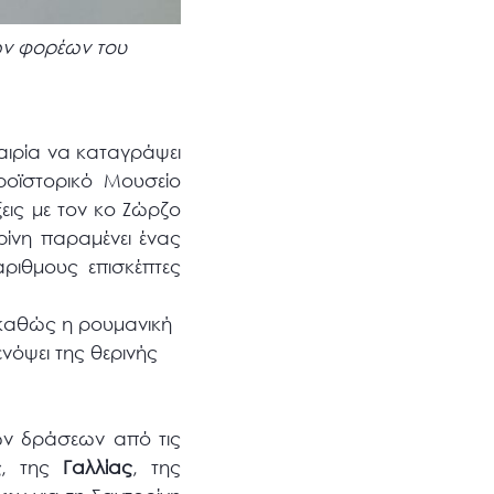
ών φορέων του
αιρία να καταγράψει
ροϊστορικό Μουσείο
εις με τον κο Ζώρζο
ρίνη παραμένει ένας
ριθμους επισκέπτες
 καθώς η ρουμανική
ενόψει της θερινής
ών δράσεων από τις
ς
, της
Γαλλίας
, της