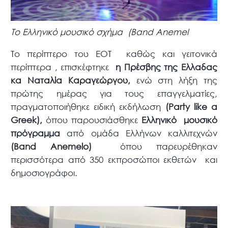
Το Ελληνικό μουσικό σχήμα (Band Anemel
Το περίπτερο του ΕΟΤ καθώς και γειτονικά
περίπτερα , επισκέφτηκε
η Πρέσβης της Ελλαδας
κα Ναταλία Καραγεώργου,
ενώ στη λήξη της
πρώτης ημέρας για τους επαγγελματίες,
πραγματοποιήθηκε ειδική εκδήλωση
(Party like a
Greek),
όπου παρουσιάσθηκε
Ελληνικό μουσικό
πρόγραμμα
από ομάδα Ελλήνων καλλιτεχνών
(Band Anemelo)
όπου παρευρέθηκαν
περισσότερα από 350 εκπροσώποι εκθετών και
δημοσιογράφοι.