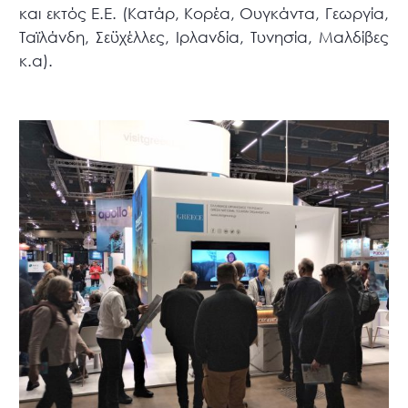
και εκτός Ε.Ε. (Κατάρ, Κορέα, Ουγκάντα, Γεωργία,
Ταϊλάνδη, Σεϋχέλλες, Ιρλανδία, Τυνησία, Μαλδίβες
κ.α).