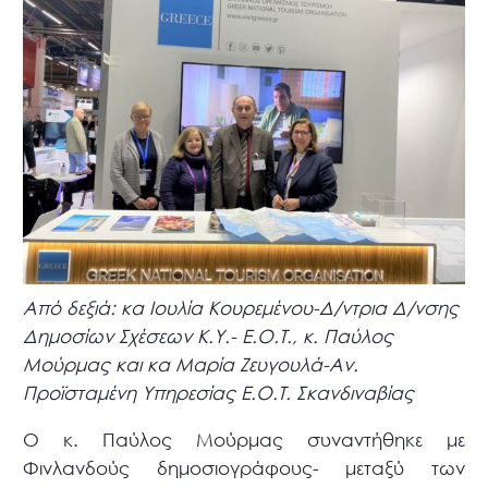
Από δεξιά: κa Ιουλία Κουρεμένου-Δ/ντρια Δ/νσης
Δημοσίων Σχέσεων Κ.Υ.- Ε.Ο.Τ., κ. Παύλος
Μούρμας και κα Μαρία Ζευγουλά-Αν.
Προϊσταμένη Υπηρεσίας Ε.Ο.Τ. Σκανδιναβίας
Ο κ. Παύλος Μούρμας συναντήθηκε με
Φινλανδούς δημοσιογράφους- μεταξύ των