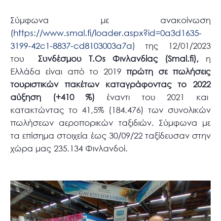
Σύμφωνα με ανακοίνωση
(
https://www.smal.fi/loader.aspx?id=0a3d1635-
3199-42c1-8837-cd8103003a7a
) της 12/01/2023
του
Συνδέσμου Τ.Οs Φινλανδίας (Smal.fi),
η
Ελλάδα είναι από το 2019
πρώτη σε πωλήσεις
τουριστικών πακέτων καταγράφοντας το 2022
αύξηση (+410 %)
έναντι του 2021 και
κατακτώντας το 41,5% (184.476) των συνολικών
πωλήσεων αεροπορικών ταξιδιών. Σύμφωνα με
τα επίσημα στοιχεία έως 30/09/22 ταξίδευσαν στην
χώρα μας 235.134 Φινλανδοί.