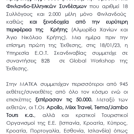
Φινλανδο-Ελληνικών Συνδέσμων
που αριθμεί 18
Συλλόγους και 2.000 μέλη μόνο Φινλανδούς
καθώς
και ξενοδοχεία από την ευρύτερη
περιφέρεια της Κρήτης
(Αλμυρίδα Χανίων και
Άγιο Νικόλαο Κρήτης). Μια ημέρα πριν την
επίσημη πρώτη της Έκθεσης, στις 18/01/23, η
Υπηρεσία Ε.Ο.Τ. Σκανδιναβίας συμμετείχε σε
συναντήσεις Β2Β σε Global Workshop της
Έκθεσης.
Στην MATKA συμμετείχαν περισσότεροι από 945
εκθέτες/συνεκθέτες από όλο τον κόσμο ενώ οι
επισκέπτες
ξεπέρασαν τις 50.000.
Μεταξύ των
εκθετών, οι Τ.Οs
Apollo, Mixx Travel, Tema/Jambo
Tours κ.α.
, αλλά και κρατικοί Τουριστικοί
Οργανισμοί της Ε.Ε. (Ισπανία, Κροατία, Κύπρος,
Κροατία, Πορτογαλία, Εσθονία, Ισλανδία) όπως