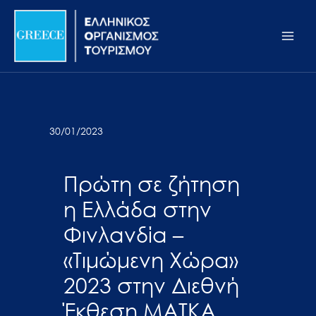
Μετάβαση
Σημείωση:
Main
στο
Αυτός
Men
περιεχόμενο
ο
ιστότοπος
περιλαμβάνει
ένα
σύστημα
30/01/2023
προσβασιμότητας.
Πρώτη σε ζήτηση
η Ελλάδα στην
Φινλανδία –
«Τιμώμενη Χώρα»
2023 στην Διεθνή
Έκθεση MATKA