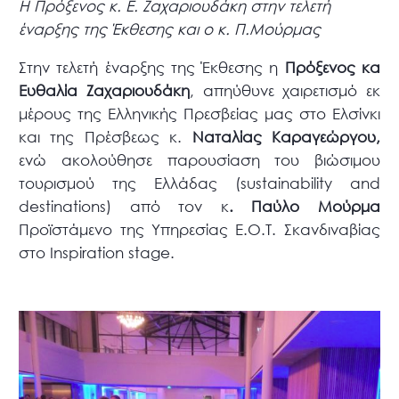
Η Πρόξενος κ. Ε. Ζαχαριουδάκη στην τελετή
έναρξης της Έκθεσης και ο κ. Π.Μούρμας
Στην τελετή έναρξης της Έκθεσης η
Πρόξενος κα
Ευθαλία Ζαχαριουδάκη
, απηύθυνε χαιρετισμό εκ
μέρους της Ελληνικής Πρεσβείας μας στο Ελσίνκι
και της Πρέσβεως κ.
Ναταλίας Καραγεώργου,
ενώ ακολούθησε παρουσίαση του βιώσιμου
τουρισμού της Ελλάδας (sustainability and
destinations) από τον κ
. Παύλο Μούρμα
Προϊστάμενο της Υπηρεσίας Ε.Ο.Τ. Σκανδιναβίας
στο Inspiration stage.