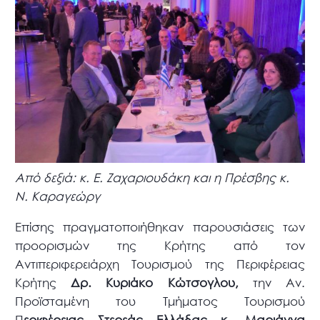
Από δεξιά: κ. Ε. Ζαχαριουδάκη και η Πρέσβης κ.
Ν. Καραγεώργ
Επίσης πραγματοποιήθηκαν παρουσιάσεις των
προορισμών της Κρήτης από τον
Αντιπεριφερειάρχη Τουρισμού της Περιφέρειας
Κρήτης
Δρ. Κυριάκο Κώτσογλου,
την Αν.
Προϊσταμένη του Τμήματος Τουρισμού
Π
εριφέρειας Στερεάς Ελλάδας κ. Μαριάννα