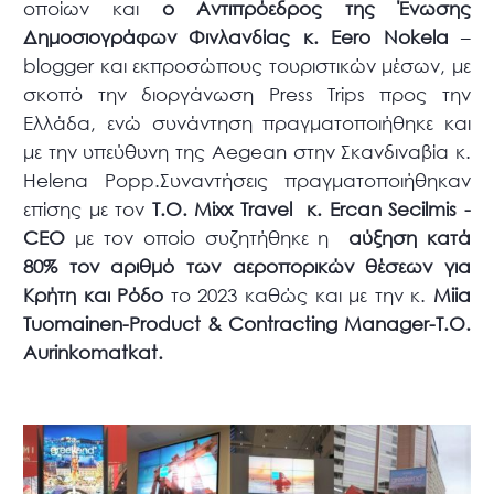
οποίων και
ο Αντιπρόεδρος της Ένωσης
Δημοσιογράφων Φινλανδίας κ. Eero Nokela
–
blogger και εκπροσώπους τουριστικών μέσων, με
σκοπό την διοργάνωση Press Trips προς την
Ελλάδα, ενώ συνάντηση πραγματοποιήθηκε και
με την υπεύθυνη της Aegean στην Σκανδιναβία κ.
Helena Popp.Συναντήσεις πραγματοποιήθηκαν
επίσης με τον
Τ.Ο. Mixx Travel κ. Ercan Secilmis -
CEO
με τον οποίο συζητήθηκε η
αύξηση κατά
80% τον αριθμό των αεροπορικών θέσεων για
Κρήτη
και Ρόδο
το 2023 καθώς και με την κ.
Miia
Tuomainen-Product & Contracting Manager-T.O.
Aurinkomatkat.