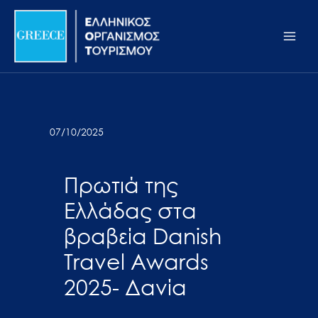
Μετάβαση
Σημείωση:
Main
στο
Αυτός
Men
περιεχόμενο
ο
ιστότοπος
περιλαμβάνει
ένα
σύστημα
07/10/2025
προσβασιμότητας.
Πρωτιά της
Ελλάδας στα
βραβεία Danish
Travel Awards
2025- Δανία