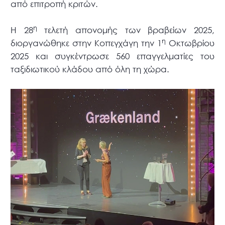
από επιτροπή κριτών.
η
Η 28
τελετή απονομής των βραβείων 2025,
η
διοργανώθηκε στην Κοπεγχάγη την 1
Οκτωβρίου
2025 και συγκέντρωσε 560 επαγγελματίες του
ταξιδιωτικού κλάδου από όλη τη χώρα.