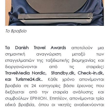
Το Βραβείο
Τα
Danish
Travel
Awards
αποτελούν μια
σημαντική αναγνώριση μεταξύ των
επαγγελματιών της ταξιδιωτικής βιομηχανίας και
διοργανώνονται από τις εταιρείες
:
TravelMedia Nordic
,
Standby
.
dk
,
Check
–
in
.
dk
,
και
Turisme
24.
dk
.
. Κάθε χρόνο απονέμονται
βραβεία σε 24 κατηγορίες βάσει έρευνας που
διεξάγεται από την εταιρεία ανάλυσης και
συμβούλων EPINION. Επιπλέον, απονέμονται τρία
ειδικά βραβεία, όπου οι νικητές αναδεικνύονται