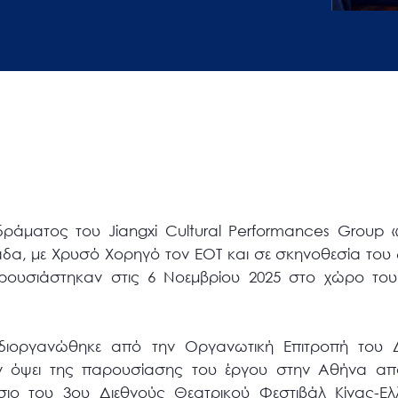
ράματος του Jiangxi Cultural Performances Group «
άδα, με Χρυσό Χορηγό τον ΕΟΤ και σε σκηνοθεσία του
ρουσιάστηκαν στις 6 Νοεμβρίου 2025 στο χώρο του
ιοργανώθηκε από την Οργανωτική Επιτροπή του Δ
ν όψει της παρουσίασης του έργου στην Αθήνα από
σιο του 3ου Διεθνούς Θεατρικού Φεστιβάλ Κίνας-Ε