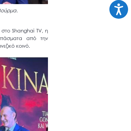
Προσι
Μούρμα.
στο Shanghai TV, η
οσπάσματα από την
εζικό κοινό.