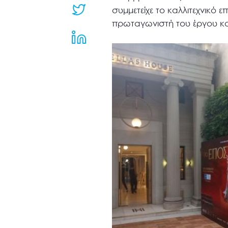
μενού
συμμετείχε το καλλιτεχνικό 
προσβασιμότητας.
πρωταγωνιστή του έργου κα