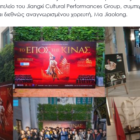
επιτελείο του Jiangxi Cultural Performances Group, συμ
ι διεθνώς αναγνωρισμένου χορευτή, Ma Jiaolong.