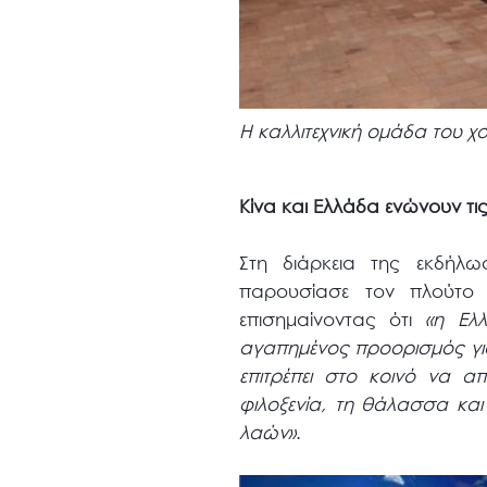
Η καλλιτεχνική ομάδα του 
Κίνα και Ελλάδα ενώνουν τις
Στη διάρκεια της εκδήλ
παρουσίασε τον πλούτο κ
επισημαίνοντας ότι
«η Ελλ
αγαπημένος προορισμός για 
επιτρέπει στο κοινό να α
φιλοξενία, τη θάλασσα και
λαών»
.