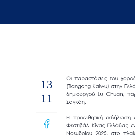
άτομα
με
προβλήματα
όρασης
που
χρησιμοποιούν
πρόγραμμα
ανάγνωσης
οθόνης
Οι παραστάσεις του χοροδ
Πατήστε
13
(Tiangong Kaiwu) στην Ελλ
Control-
δημιουργού Lu Chuan, πα
11
F10
Σαγκάη.
για
να
Η προωθητική εκδήλωση δ
ανοίξετε
Φεστιβάλ Κίνας-Ελλάδας ε
ένα
Νοεμβρίου 2025, στο πλαί