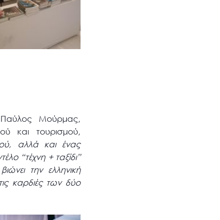
, Παύλος Μούρμας,
ού και τουρισμού,
μού, αλλά και ένας
λο “τέχνη + ταξίδι”
ιώνει την ελληνική
τις καρδιές των δύο