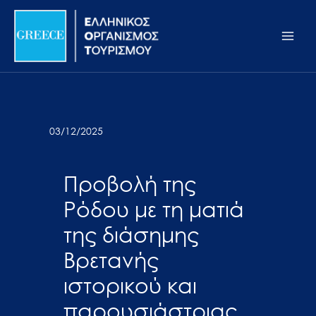
Μετάβαση
Σημείωση:
Main
στο
Αυτός
Men
περιεχόμενο
ο
ιστότοπος
περιλαμβάνει
ένα
σύστημα
03/12/2025
προσβασιμότητας.
Προβολή της
Ρόδου με τη ματιά
της διάσημης
Βρετανής
ιστορικού και
παρουσιάστριας