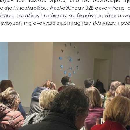
οχών του ιταλικού νησιού, υπό τον συντονισμό τη
ριακής Μπουλασίδου. Ακολούθησαν B2B συναντήσεις, ο
ικτύωση, ανταλλαγή απόψεων και διερεύνηση νέων συν
 ενίσχυση της αναγνωρισιμότητας των ελληνικών προο