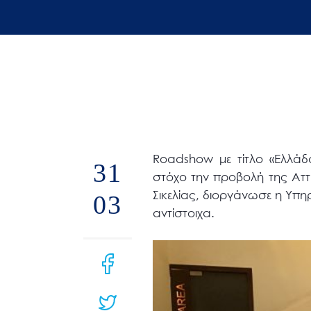
άτομα
με
προβλήματα
όρασης
που
χρησιμοποιούν
πρόγραμμα
ανάγνωσης
Roadshow με τίτλο «Ελλάδ
31
οθόνης
στόχο την προβολή της Αττι
Πατήστε
Σικελίας, διοργάνωσε η Υπηρ
03
Control-
αντίστοιχα.
F10
για
να
ανοίξετε
ένα