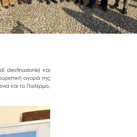
destinazioni») και
ουριστική αγορά της
άνια και το Παλέρμο,