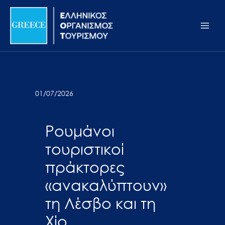
Μετάβαση
Σημείωση:
Main
στο
Αυτός
Men
περιεχόμενο
ο
ιστότοπος
περιλαμβάνει
ένα
σύστημα
01/07/2026
προσβασιμότητας.
Ρουμάνοι
τουριστικοί
πράκτορες
«ανακαλύπτουν»
τη Λέσβο και τη
Χίο