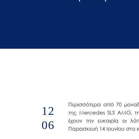
άτομα
με
προβλήματα
όρασης
που
χρησιμοποιούν
πρόγραμμα
ανάγνωσης
οθόνης
Πατήστε
Control-
F10
Περισσότερα από 70 μοναδ
12
για
της Mercedes SLS AMG, τη
να
έχουν την ευκαιρία οι λ
06
ανοίξετε
Παρασκευή 14 Ιουνίου στο 
ένα