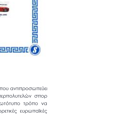
 που αντιπροσωπεύει
 υπερπολυτελών σπορ
ρωτότυπο τρόπο να
ρετικές ευρωπαϊκές