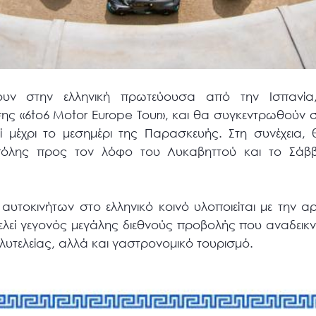
υν στην ελληνική πρωτεύουσα από την Ισπανία
σης «6to6 Motor Europe Tour», και θα συγκεντρωθούν
 μέχρι το μεσημέρι της Παρασκευής. Στη συνέχεια, 
πόλης προς τον λόφο του Λυκαβηττού και το Σάββ
υτοκινήτων στο ελληνικό κοινό υλοποιείται με την 
λεί γεγονός μεγάλης διεθνούς προβολής που αναδεικ
υτελείας, αλλά και γαστρονομικό τουρισμό.