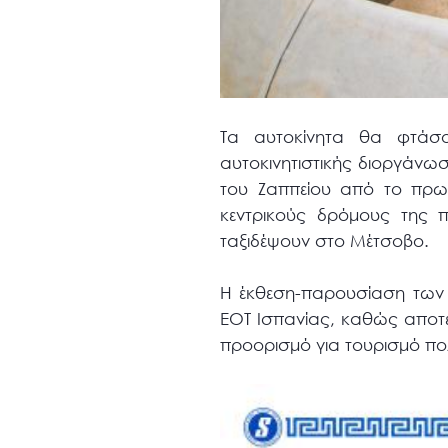
Τα αυτοκίνητα θα φτάσο
αυτοκινητιστικής διοργάνω
του Ζαππείου από το πρωί
κεντρικούς δρόμους της 
ταξιδέψουν στο Μέτσοβο.
Η έκθεση-παρουσίαση των α
ΕΟΤ Ισπανίας, καθώς αποτε
προορισμό για τουρισμό πολ