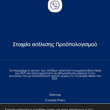
Στοιχεία εκτέλεσης Προϋπολογισμού
Το περιεχόμενο αυτών των σελίδων αποτελεί πvευματική ιδιοκτησία
του ΕΟΤ και απαγορεύεται η αναδημοσίευση μέρους ή του
συνόλου του με οποιοδήποτε τρόπο χωρίς την έγγραφη άδεια του
ΕΟΤ.
Sitemap
Cookies Policy
Personal Data Protection
Χρησιμοποιούμε cookies ώστε να σας παρέχουμε την