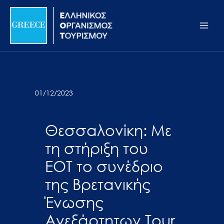
Μετάβαση
Σημείωση:
Main
στο
Αυτός
Men
περιεχόμενο
ο
ιστότοπος
περιλαμβάνει
ένα
σύστημα
01/12/2023
προσβασιμότητας.
Θεσσαλονίκη: Με
τη στήριξη του
ΕΟΤ το συνέδριο
της Βρετανικής
Ένωσης
Ανεξάρτητων Tour