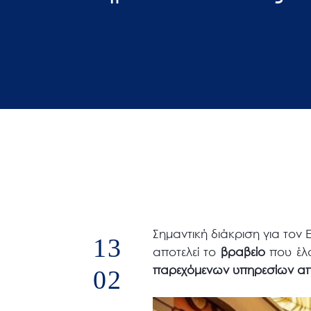
άτομα
με
προβλήματα
όρασης
που
χρησιμοποιούν
πρόγραμμα
ανάγνωσης
οθόνης
Πατήστε
Control-
F10
Σημαντική διάκριση για τον 
13
για
αποτελεί το
βραβείο
που έλ
να
παρεχόμενων υπηρεσίων απ
02
ανοίξετε
ένα