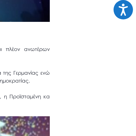
Προσι
αι πλέον ανωτέρων
 της Γερμανίας ενώ
Δημοκρατίας.
, η Προϊσταμένη κα