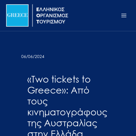
Μετάβαση
Σημείωση:
Main
στο
Αυτός
Men
περιεχόμενο
ο
ιστότοπος
περιλαμβάνει
ένα
σύστημα
06/06/2024
προσβασιμότητας.
«Two tickets to
Greece»: Από
τους
κινηματογράφους
της Αυστραλίας
στην Ελλάδα