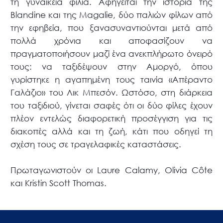
τη γυναικεία φιλία. Αφηγείται την ιστορία της
Blandine και της Magalie, δύο παλιών φίλων από
την εφηβεία, που ξανασυναντιούνται μετά από
πολλά χρόνια και αποφασίζουν να
πραγματοποιήσουν μαζί ένα ανεκπλήρωτο όνειρό
τους: να ταξιδέψουν στην Αμοργό, όπου
γυρίστηκε η αγαπημένη τους ταινία «Απέραντο
Γαλάζιο» του Λικ Μπεσόν. Ωστόσο, στη διάρκεια
του ταξιδιού, γίνεται σαφές ότι οι δύο φίλες έχουν
πλέον εντελώς διαφορετική προσέγγιση για τις
διακοπές αλλά και τη ζωή, κάτι που οδηγεί τη
σχέση τους σε τραγελαφικές καταστάσεις.
Πρωταγωνιστούν οι Laure Calamy, Olivia Côte
και Kristin Scott Thomas.