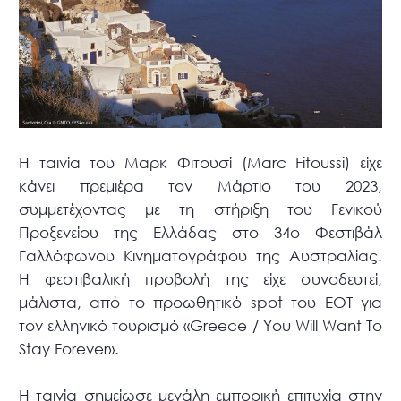
Η ταινία του Μαρκ Φιτουσί (Μarc Fitoussi) είχε
κάνει πρεμιέρα τον Μάρτιο του 2023,
συμμετέχοντας με τη στήριξη του Γενικού
Προξενείου της Ελλάδας στο 34ο Φεστιβάλ
Γαλλόφωνου Κινηματογράφου της Αυστραλίας.
Η φεστιβαλική προβολή της είχε συνοδευτεί,
μάλιστα, από το προωθητικό spot του ΕΟΤ για
τον ελληνικό τουρισμό «Greece / You Will Want To
Stay Forever».
Η ταινία σημείωσε μεγάλη εμπορική επιτυχία στην