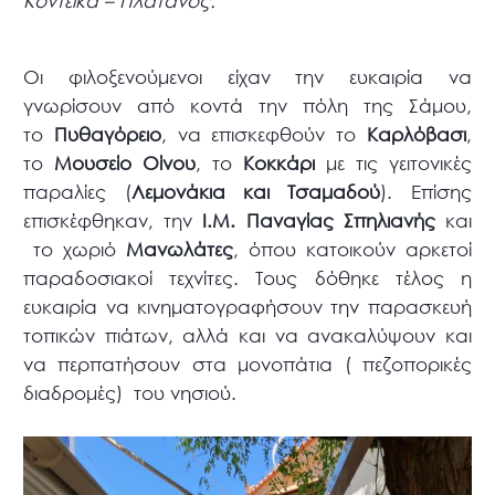
Κοντέϊκα – Πλάτανος.
Οι φιλοξενούμενοι είχαν την ευκαιρία να
γνωρίσουν από κοντά την πόλη της Σάμου,
το
Πυθαγόρειο
, να επισκεφθούν το
Καρλόβασι
,
το
Μουσείο Οίνου
, το
Κοκκάρι
με τις γειτονικές
παραλίες (
Λεμονάκια και Τσαμαδού
). Επίσης
επισκέφθηκαν, την
Ι.Μ. Παναγίας Σπηλιανής
και
το χωριό
Μανωλάτες
, όπου κατοικούν αρκετοί
παραδοσιακοί τεχνίτες. Τους δόθηκε τέλος η
ευκαιρία να κινηματογραφήσουν την παρασκευή
τοπικών πιάτων, αλλά και να ανακαλύψουν και
να περπατήσουν στα μονοπάτια ( πεζοπορικές
διαδρομές) του νησιού.