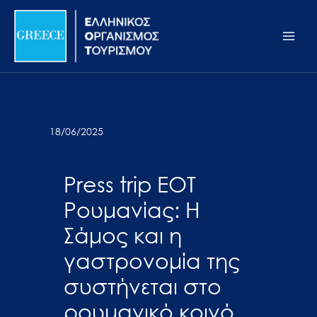
Μετάβαση
Σημείωση:
Main
στο
Αυτός
Men
περιεχόμενο
ο
ιστότοπος
περιλαμβάνει
ένα
σύστημα
18/06/2025
προσβασιμότητας.
Press trip EOT
Ρουμανίας: Η
Σάμος και η
γαστρονομία της
συστήνεται στο
ρουμανικό κοινό