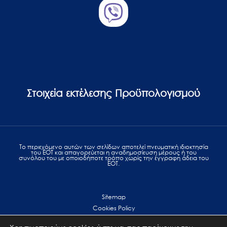
Στοιχεία εκτέλεσης Προϋπολογισμού
Το περιεχόμενο αυτών των σελίδων αποτελεί πvευματική ιδιοκτησία
του ΕΟΤ και απαγορεύεται η αναδημοσίευση μέρους ή του
συνόλου του με οποιοδήποτε τρόπο χωρίς την έγγραφη άδεια του
ΕΟΤ.
Sitemap
Cookies Policy
Personal Data Protection